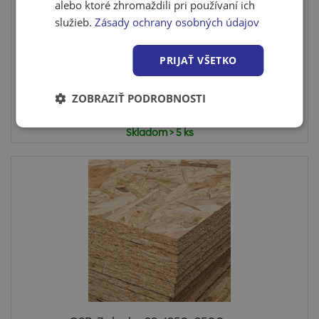
alebo ktoré zhromaždili pri používaní ich
OSB-3 doska 18×1250×2500 mm
služieb.
Zásady ochrany osobných údajov
• OSB 3 KRONOSPAN nebrúsená• Rozmer 2500 x 1250
mm• Hrana ro...
PRIJAŤ VŠETKO
ZOBRAZIŤ PODROBNOSTI
Cena po prihlásení
Skladom > 5 ks