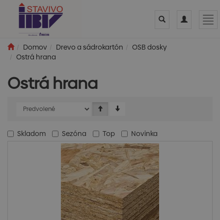
Toggle
Toggle
Tog
search
navigation
nav
Domov
Drevo a sádrokartón
OSB dosky
Ostrá hrana
Ostrá hrana
Skladom
Sezóna
Top
Novinka