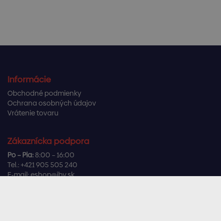
Informácie
Obchodné podmienky
Ochrana osobných údajov
Vrátenie tovaru
Zákaznícka podpora
Po – Pia:
8:00 – 16:00
Tel.:
+421 905 505 240
E-mail:
eshop@ibv.sk
Užitočné odkazy
Často kladené otázky