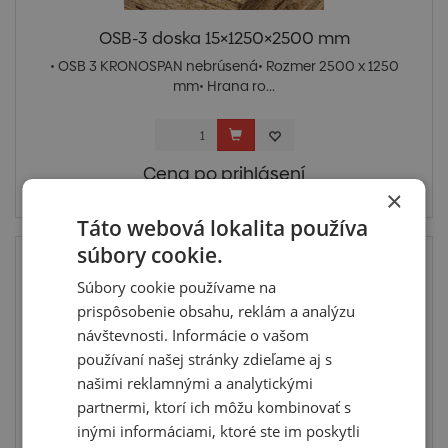
OSB-3 doska 15×1250×2500 mm
• OSB 3 KRONOSPAN nebrúsená• Rozmer 2500 x 1250
mm• Hrana ro...
Cena po prihlásení
×
Skladom > 5 ks
Táto webová lokalita používa
súbory cookie.
Súbory cookie používame na
prispôsobenie obsahu, reklám a analýzu
návštevnosti. Informácie o vašom
používaní našej stránky zdieľame aj s
našimi reklamnými a analytickými
partnermi, ktorí ich môžu kombinovať s
inými informáciami, ktoré ste im poskytli