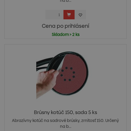
na b...
Cena po prihlásení
Skladom > 2 ks
Brúsny kotúč 150, sada 5 ks
Abrazívny kotúč na sadrové brúsky, zrnitosť 150. Určený
na b...