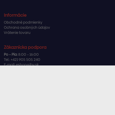
Informácie
Obchodné podmienky
Ochrana osobných údajov
Vrátenie tovaru
Zákaznícka podpora
Po – Pia:
8:00 – 16:00
Tel.:
+421 905 505 240
E-mail:
eshop@ibv.sk
Užitočné odkazy
Často kladené otázky
Sledujte nás
Facebook
Instagram