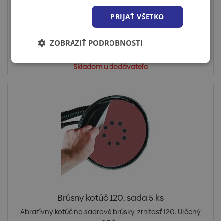
na b...
PRIJAŤ VŠETKO
ZOBRAZIŤ PODROBNOSTI
Cena po prihlásení
Skladom u dodávateľa
Brúsny kotúč 120, sada 5 ks
Abrazívny kotúč na sadrové brúsky, zrnitosť 120. Určený