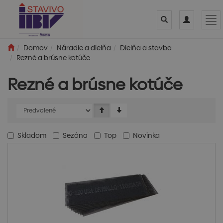
Toggle
Toggle
Tog
search
navigation
nav
Domov
Náradie a dielňa
Dielňa a stavba
Rezné a brúsne kotúče
Rezné a brúsne kotúče
Skladom
Sezóna
Top
Novinka