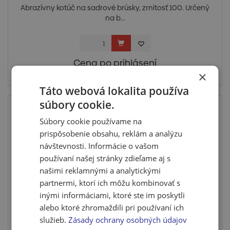
Abrazívny kotúč na sadrové brúsky, zrnitosť 100. Určený
na b...
Cena po prihlásení
×
Skladom > 2 ks
Táto webová lokalita používa
súbory cookie.
Súbory cookie používame na
prispôsobenie obsahu, reklám a analýzu
návštevnosti. Informácie o vašom
používaní našej stránky zdieľame aj s
našimi reklamnými a analytickými
partnermi, ktorí ich môžu kombinovať s
inými informáciami, ktoré ste im poskytli
alebo ktoré zhromaždili pri používaní ich
Brúsny kotúč 120, 5 ks
služieb.
Zásady ochrany osobných údajov
Abrazívny kotúč na sadrové brúsky, zrnitosť 120. Určený