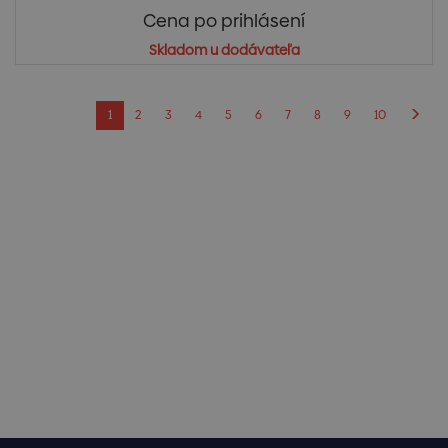
Cena po prihlásení
Skladom u dodávateľa
1
2
3
4
5
6
7
8
9
10