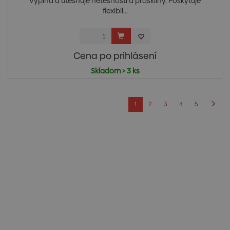
Vypĺňa a utesňuje netesnosti a praskliny. Poskytuje
flexibil...
Cena po prihlásení
Skladom > 3 ks
1
2
3
4
5