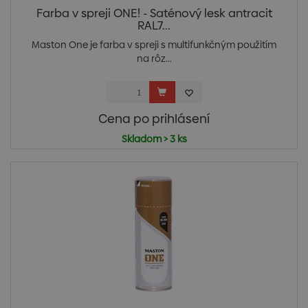
Farba v spreji ONE! - Saténový lesk antracit
RAL7...
Maston One je farba v spreji s multifunkčným použitím
na rôz...
Cena po prihlásení
Skladom > 3 ks