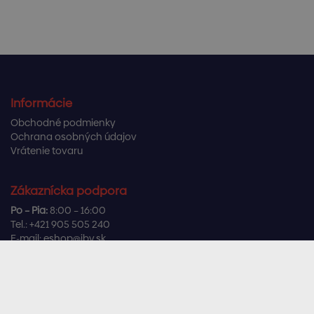
Informácie
Obchodné podmienky
Ochrana osobných údajov
Vrátenie tovaru
Zákaznícka podpora
Po – Pia:
8:00 – 16:00
Tel.:
+421 905 505 240
E-mail:
eshop@ibv.sk
Užitočné odkazy
Často kladené otázky