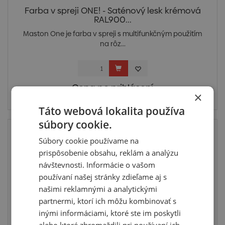
Farba v spreji ONE! - Saténový lesk krémová
RAL900...
Maston One je farba v spreji s multifunkčným použitím
na rôz...
Cena po prihlásení
×
Skladom u dodávateľa
Táto webová lokalita používa
súbory cookie.
Súbory cookie používame na
prispôsobenie obsahu, reklám a analýzu
návštevnosti. Informácie o vašom
používaní našej stránky zdieľame aj s
našimi reklamnými a analytickými
partnermi, ktorí ich môžu kombinovať s
inými informáciami, ktoré ste im poskytli
alebo ktoré zhromaždili pri používaní ich