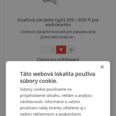
Oceľová zárubňa CgAS 100 / 800 P pre
sadrokartón
Oceľová zárubňa hranatá pre zabudovanie
(pristrutkovanie) do...
Cena po prihlásení
×
Skladom posledných 5 ks
Táto webová lokalita používa
súbory cookie.
Súbory cookie používame na
prispôsobenie obsahu, reklám a analýzu
návštevnosti. Informácie o vašom
používaní našej stránky zdieľame aj s
našimi reklamnými a analytickými