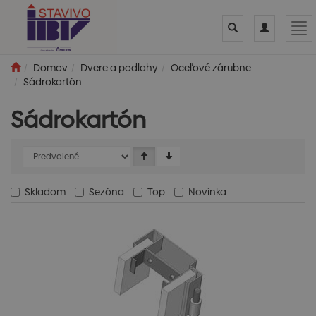
Toggle
Toggle
Tog
search
navigation
nav
Domov
Dvere a podlahy
Oceľové zárubne
Sádrokartón
Sádrokartón
Skladom
Sezóna
Top
Novinka