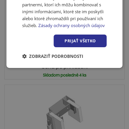
partnermi, ktorí ich môžu kombinovať s
inými informáciami, ktoré ste im poskytli
alebo ktoré zhromaždili pri používaní ich
Oceľová zárubňa CgAS 100 / 900 L pre
služieb.
Zásady ochrany osobných údajov
sadrokartón
Oceľová zárubňa hranatá pre zabudovanie
PRIJAŤ VŠETKO
(pristrutkovanie) do...
ZOBRAZIŤ PODROBNOSTI
Cena po prihlásení
Skladom posledné 4 ks