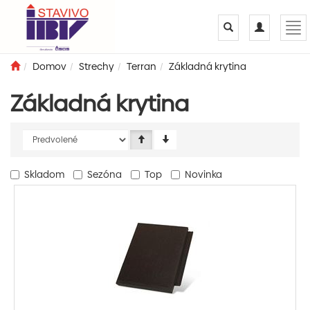
Toggle
Toggle
Tog
search
navigation
nav
Domov
Strechy
Terran
Základná krytina
Základná krytina
Skladom
Sezóna
Top
Novinka