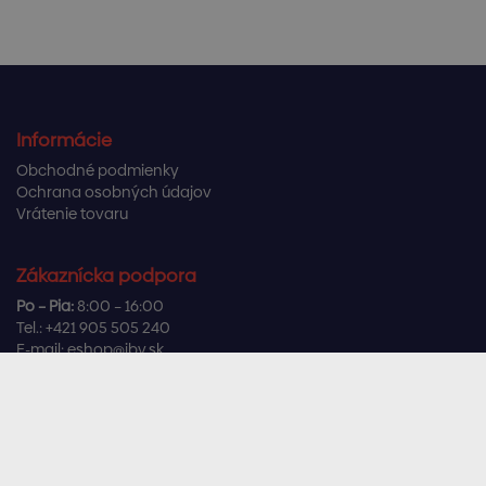
Informácie
Obchodné podmienky
Ochrana osobných údajov
Vrátenie tovaru
Zákaznícka podpora
Po – Pia:
8:00 – 16:00
Tel.:
+421 905 505 240
E-mail:
eshop@ibv.sk
Užitočné odkazy
Často kladené otázky