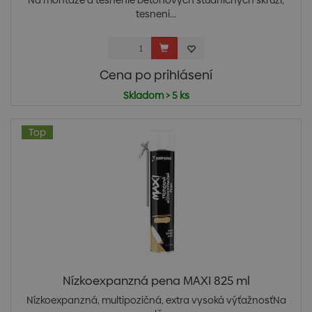
Na montáže a tesnenie betónových studničných skruží,
tesneni...
Cena po prihlásení
Skladom > 5 ks
Top
Nízkoexpanzná pena MAXI 825 ml
Nízkoexpanzná, multipozičná, extra vysoká výťažnosťNa