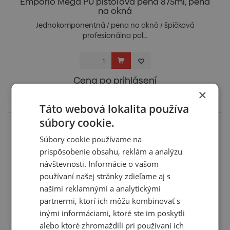
Emporio Mega PU pištoľová pena 875ml, pena
na okná
Jednokomponentná / pena na okná / špičková
profesionálna pol...
Cena po prihlásení
×
Skladom > 5 ks
Táto webová lokalita používa
súbory cookie.
Top
Súbory cookie používame na
prispôsobenie obsahu, reklám a analýzu
návštevnosti. Informácie o vašom
používaní našej stránky zdieľame aj s
našimi reklamnými a analytickými
partnermi, ktorí ich môžu kombinovať s
inými informáciami, ktoré ste im poskytli
alebo ktoré zhromaždili pri používaní ich