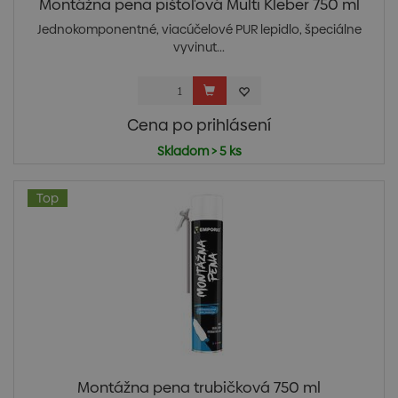
Montážna pena pištoľová Multi Kleber 750 ml
Jednokomponentné, viacúčelové PUR lepidlo, špeciálne
vyvinut...
Cena po prihlásení
Skladom > 5 ks
Top
Montážna pena trubičková 750 ml