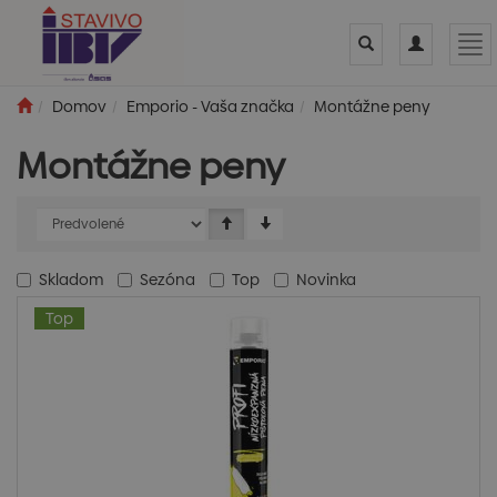
Toggle
Toggle
Tog
search
navigation
nav
Domov
Emporio - Vaša značka
Montážne peny
Montážne peny
Skladom
Sezóna
Top
Novinka
Top