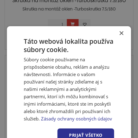
Skrutka na montáž okien -Turboskrutka 7.5/180
Skrutka na montáž okien -Turboskrutka 7.5/180
×
Cena po prihlásení
Táto webová lokalita používa
Skladom posledných 300 ks
súbory cookie.
Súbory cookie používame na
prispôsobenie obsahu, reklám a analýzu
návštevnosti. Informácie o vašom
používaní našej stránky zdieľame aj s
našimi reklamnými a analytickými
partnermi, ktorí ich môžu kombinovať s
inými informáciami, ktoré ste im poskytli
alebo ktoré zhromaždili pri používaní ich
služieb.
Zásady ochrany osobných údajov
Skrutka na montáž okien -Turboskrutka 7.5/212
PRIJAŤ VŠETKO
Skrutka na montáž okien -Turboskrutka 7.5/212