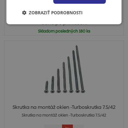
ZOBRAZIŤ PODROBNOSTI
Cena po prihlásení
Skladom posledných 180 ks
Skrutka na montáž okien -Turboskrutka 7.5/42
Skrutka na montáž okien -Turboskrutka 7.5/42