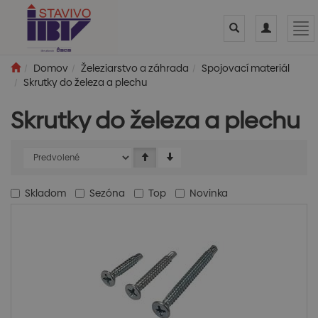
Toggle
Toggle
Tog
search
navigation
nav
Domov
Železiarstvo a záhrada
Spojovací materiál
Skrutky do železa a plechu
Skrutky do železa a plechu
Skladom
Sezóna
Top
Novinka