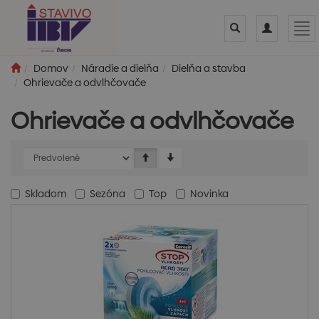
Toggle
Toggle
Tog
search
navigation
nav
Domov
Náradie a dielňa
Dielňa a stavba
Ohrievače a odvlhčovače
Ohrievače a odvlhčovače
Skladom
Sezóna
Top
Novinka