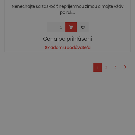
Nenechajte sa zaskočiť nepríjemnou zimou a majte vždy
po ruk...
Cena po prihlásení
Skladom u dodávateľa
1
2
3