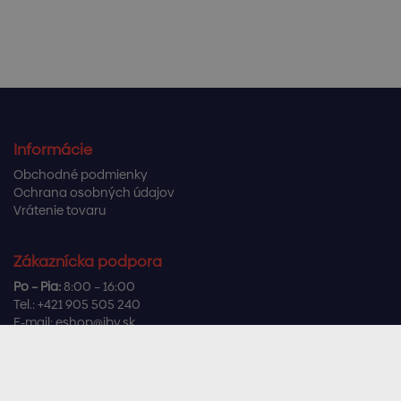
Informácie
Obchodné podmienky
Ochrana osobných údajov
Vrátenie tovaru
Zákaznícka podpora
Po – Pia:
8:00 – 16:00
Tel.:
+421 905 505 240
E-mail:
eshop@ibv.sk
Užitočné odkazy
Často kladené otázky