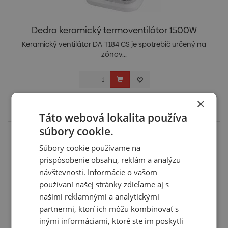
Dedra keramický termoventilátor 1500W
Keramický ventilátor DA-T184 CS je spotrebič určený na
zónov...
Cena po prihlásení
×
Skladom u dodávateľa
Táto webová lokalita používa
súbory cookie.
Súbory cookie používame na
prispôsobenie obsahu, reklám a analýzu
návštevnosti. Informácie o vašom
používaní našej stránky zdieľame aj s
našimi reklamnými a analytickými
partnermi, ktorí ich môžu kombinovať s
inými informáciami, ktoré ste im poskytli