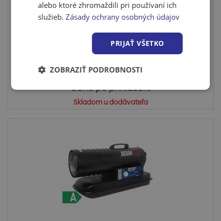
alebo ktoré zhromaždili pri používaní ich
služieb.
Zásady ochrany osobných údajov
Dedra keramický termoventilátor 1800W
Keramický ventilátorový ohrievač DA-T182CS je
PRIJAŤ VŠETKO
zariadenie urč...
ZOBRAZIŤ PODROBNOSTI
Cena po prihlásení
Skladom u dodávateľa