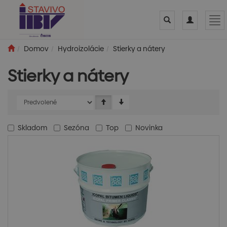
Toggle
Toggle
Tog
search
navigation
nav
Domov
Hydroizolácie
Stierky a nátery
Stierky a nátery
Skladom
Sezóna
Top
Novinka