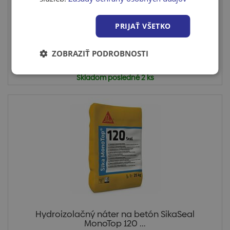
RD 1 Universal je rýchloschnúca, reaktívna
jednozložková hyd...
PRIJAŤ VŠETKO
ZOBRAZIŤ PODROBNOSTI
Cena po prihlásení
Skladom posledné 2 ks
Hydroizolačný náter na betón SikaSeal
MonoTop 120 ...