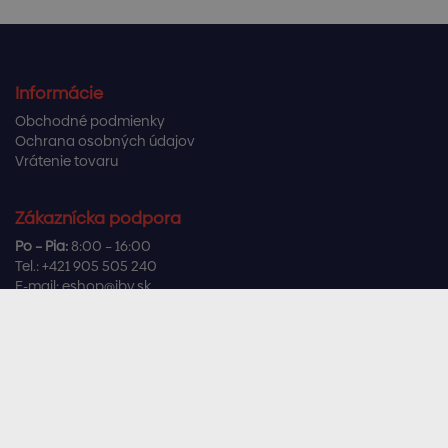
Informácie
Obchodné podmienky
Ochrana osobných údajov
Vrátenie tovaru
Zákaznícka podpora
Po – Pia:
8:00 – 16:00
Tel.:
+421 905 505 240
E-mail:
eshop@ibv.sk
Užitočné odkazy
Často kladené otázky
Sledujte nás
Facebook