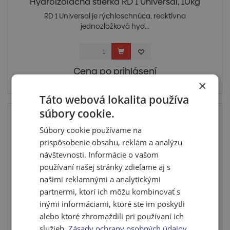
Hydroizolačná stierka RD 1 Universal, 10kg
RD 1 Universal je rýchloschnúca, reaktívna
jednozložková hyd...
Cena po prihlásení
×
Skladom posledné 3 ks
Táto webová lokalita používa
súbory cookie.
Súbory cookie používame na
prispôsobenie obsahu, reklám a analýzu
návštevnosti. Informácie o vašom
používaní našej stránky zdieľame aj s
našimi reklamnými a analytickými
partnermi, ktorí ich môžu kombinovať s
inými informáciami, ktoré ste im poskytli
alebo ktoré zhromaždili pri používaní ich
Hydroizolačná stierka RD 1 Universal, 30kg
služieb.
Zásady ochrany osobných údajov