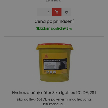
zemnej v...
Cena po prihlásení
Skladom posledný 1 ks
Hydroizolačný náter Sika Igolflex 101 DE, 28 l
Sika Igolflex - 101 DE je polymérmi modifikovaná,
bitúmenová...