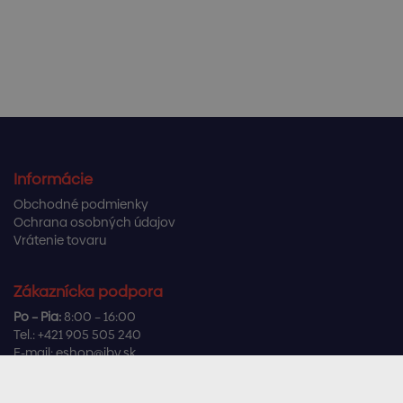
Informácie
Obchodné podmienky
Ochrana osobných údajov
Vrátenie tovaru
Zákaznícka podpora
Po – Pia:
8:00 – 16:00
Tel.:
+421 905 505 240
E-mail:
eshop@ibv.sk
Užitočné odkazy