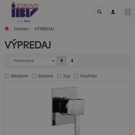
Toggle
Toggle
Tog
search
navigation
nav
Domov
VÝPREDAJ
VÝPREDAJ
Skladom
Sezóna
Top
Novinka