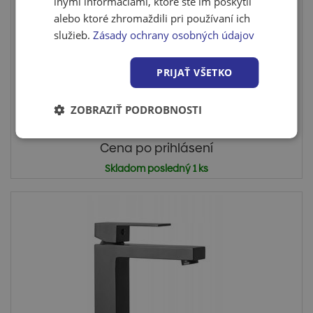
inými informáciami, ktoré ste im poskytli
alebo ktoré zhromaždili pri používaní ich
služieb.
Zásady ochrany osobných údajov
Batéria Intercom SMART senzorová pre
chladnú alebo...
PRIJAŤ VŠETKO
Bezdotyková elektronická batéria na umývadlo,
montovaná na d...
ZOBRAZIŤ PODROBNOSTI
Cena po prihlásení
Skladom posledný 1 ks