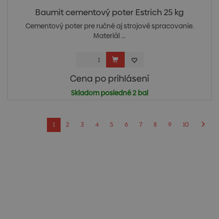
Baumit cementový poter Estrich 25 kg
Cementový poter pre ručné aj strojové spracovanie.
Materiál ...
Cena po prihlásení
Skladom posledné 2 bal
1
2
3
4
5
6
7
8
9
10