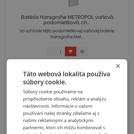
Batéria Hansgrohe METROPOL vaňová
podomietková, ch...
Vo vzhľade tejto podomietkovej vaňovej batérie
hansgrohe Met...
Cena po prihlásení
×
Skladom posledný 1 ks
Táto webová lokalita používa
súbory cookie.
Top
Súbory cookie používame na
prispôsobenie obsahu, reklám a analýzu
návštevnosti. Informácie o vašom
používaní našej stránky zdieľame aj s
našimi reklamnými a analytickými
partnermi, ktorí ich môžu kombinovať s