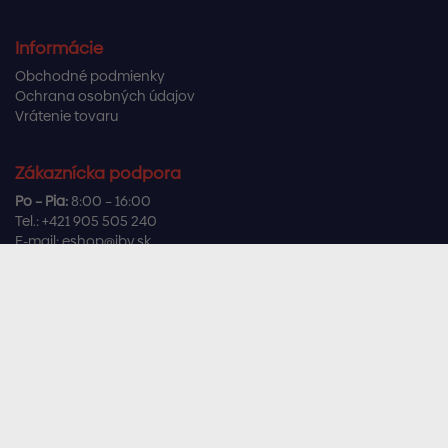
Informácie
Obchodné podmienky
Ochrana osobných údajov
Vrátenie tovaru
Zákaznícka podpora
Po – Pia:
8:00 – 16:00
Tel.:
+421 905 505 240
E-mail:
eshop@ibv.sk
Užitočné odkazy
Často kladené otázky
Sledujte nás
Facebook
Instagram