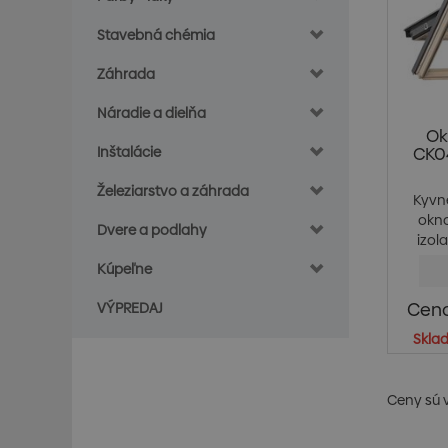
Stavebná chémia
Záhrada
Náradie a dielňa
Ok
Inštalácie
CK04
Železiarstvo a záhrada
Kyvn
okn
Dvere a podlahy
izol
Kúpeľne
Cena
VÝPREDAJ
Skla
Ceny sú 