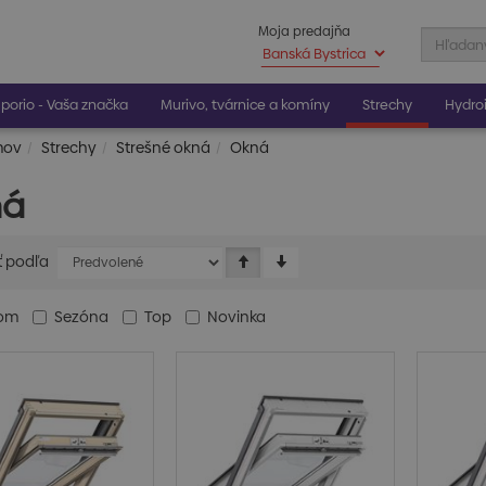
Moja predajňa
porio - Vaša značka
Murivo, tvárnice a komíny
Strechy
Hydroi
mov
Strechy
Strešné okná
Okná
ná
ť podľa
dom
Sezóna
Top
Novinka