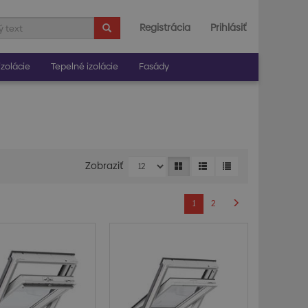
Registrácia
Prihlásiť
zolácie
Tepelné izolácie
Fasády
Zobraziť
1
2