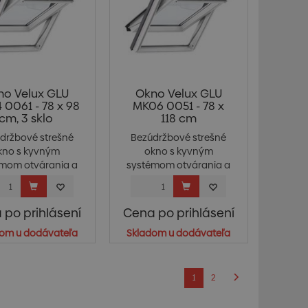
no Velux GLU
Okno Velux GLU
0061 - 78 x 98
MK06 0051 - 78 x
cm, 3 sklo
118 cm
držbové strešné
Bezúdržbové strešné
kno s kyvným
okno s kyvným
mom otvárania a
systémom otvárania a
ovlád...
ovlád...
 po prihlásení
Cena po prihlásení
om u dodávateľa
Skladom u dodávateľa
1
2