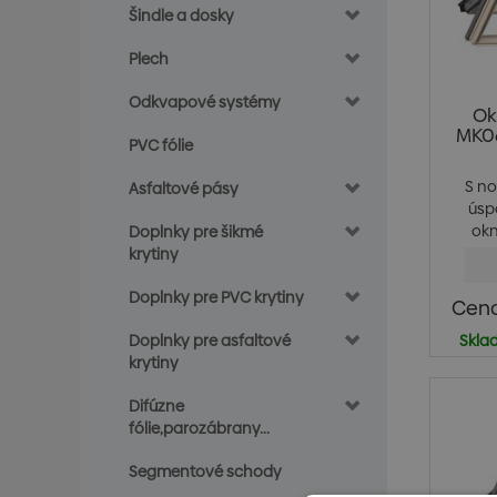
Šindle a dosky
Plech
Odkvapové systémy
Ok
MK06
PVC fólie
S n
Asfaltové pásy
úsp
ok
Doplnky pre šikmé
krytiny
Doplnky pre PVC krytiny
Cena
Doplnky pre asfaltové
Skla
krytiny
Difúzne
fólie,parozábrany...
Segmentové schody