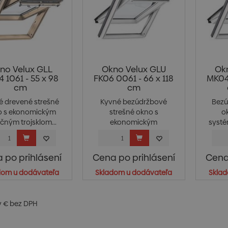
no Velux GLL
Okno Velux GLU
Ok
 1061 - 55 x 98
FK06 0061 - 66 x 118
MK04 
cm
cm
é drevené strešné
Kyvné bezúdržbové
Bezú
o s ekonomickým
strešné okno s
o
ačným trojsklom...
ekonomickým
systé
izolačným trojs...
 po prihlásení
Cena po prihlásení
Cena
dom u dodávateľa
Skladom u dodávateľa
Sklad
v € bez DPH