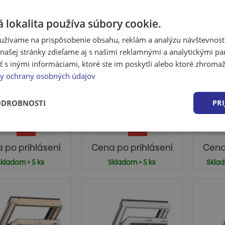
 lokalita používa súbory cookie.
užívame na prispôsobenie obsahu, reklám a analýzu návštevnosti
ašej stránky zdieľame aj s našimi reklamnými a analytickými par
no Velux GLL
Strešné okno Velux
Ok
 inými informáciami, ktoré ste im poskytli alebo ktoré zhromažd
 1064 - 78 x 118
GLU MK06 0064 -
MK0
y ochrany osobných údajov
cm, 3 sklo
78 × 118 cm, 3 ...
né bezúdržbové
Strešné okno Velux GLU
Kyvné
trešné okno s
MK06 0064 je drevo-
okno
ODROBNOSTI
PRI
ekonomickým
polyuretánové okn...
izola
olačným trojs...
 po prihlásení
Cena po prihlásení
Cena
kladom > 5 ks
Skladom > 5 ks
Sklad