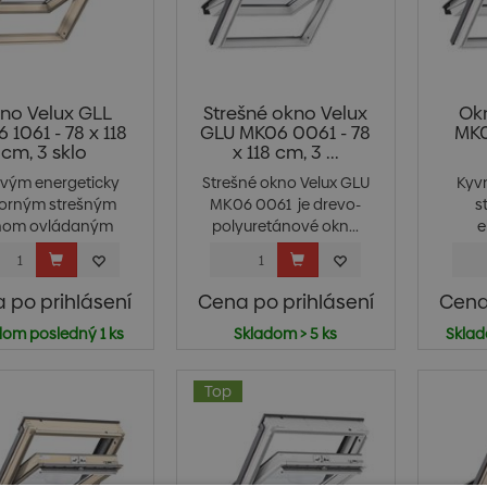
no Velux GLL
Strešné okno Velux
Ok
 1061 - 78 x 118
GLU MK06 0061 - 78
MK0
cm, 3 sklo
x 118 cm, 3 ...
ovým energeticky
Strešné okno Velux GLU
Kyv
orným strešným
MK06 0061 je drevo-
s
nom ovládaným
polyuretánové okn...
e
zhora ...
iz
 po prihlásení
Cena po prihlásení
Cena
dom posledný 1 ks
Skladom > 5 ks
Sklad
Top