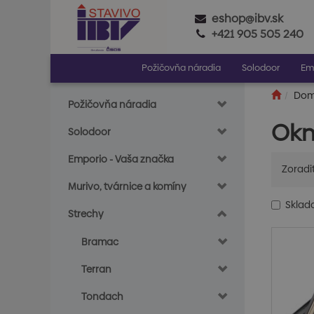
eshop@ibv.sk
+421 905 505 240
Požičovňa náradia
Solodoor
Em
Do
Požičovňa náradia
Ok
Solodoor
Emporio - Vaša značka
Zoradi
Murivo, tvárnice a komíny
Skla
Strechy
Bramac
Terran
Tondach