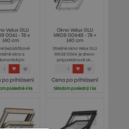
no Velux GLU
Okno Velux GLU
8 0061 - 78 x
MK08 0064B - 78 ×
140 cm
140 cm
né bezúdržbové
Strešné okno Velux GLU
trešné okno s
MK08 0064 je drevo-
konomickým
polyuretánové ok...
olačným trojs...
 po prihlásení
Cena po prihlásení
om posledné 4 ks
Skladom posledný 1 ks