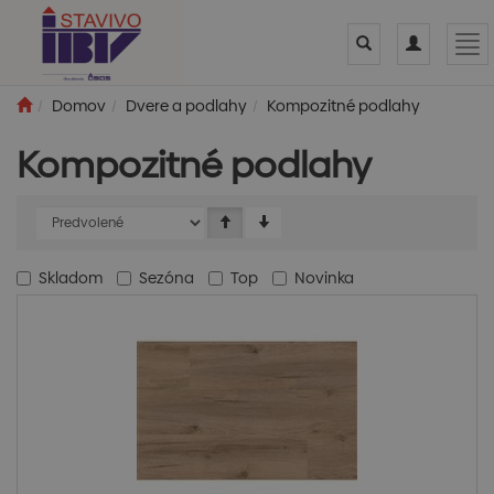
Toggle
Toggle
Tog
search
navigation
nav
Domov
Dvere a podlahy
Kompozitné podlahy
Kompozitné podlahy
Skladom
Sezóna
Top
Novinka