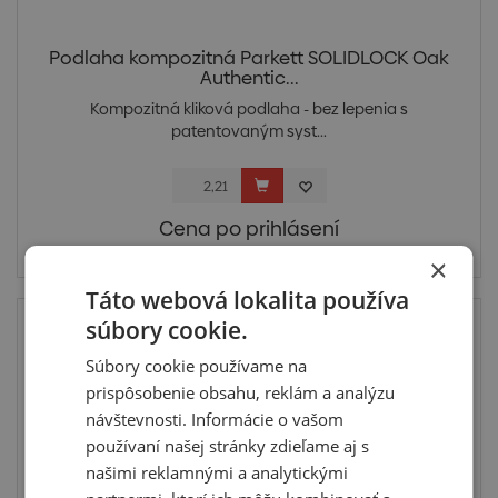
Podlaha kompozitná Parkett SOLIDLOCK Oak
Authentic...
Kompozitná kliková podlaha - bez lepenia s
patentovaným syst...
Cena po prihlásení
Skladom > 5 m2
×
Táto webová lokalita používa
súbory cookie.
Súbory cookie používame na
prispôsobenie obsahu, reklám a analýzu
návštevnosti. Informácie o vašom
používaní našej stránky zdieľame aj s
našimi reklamnými a analytickými