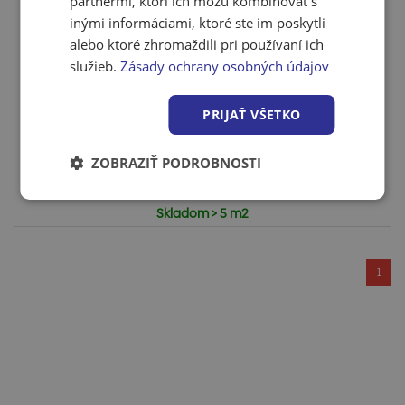
partnermi, ktorí ich môžu kombinovať s
inými informáciami, ktoré ste im poskytli
alebo ktoré zhromaždili pri používaní ich
Podlaha kompozitná Solidlock Oak Authentic
Pure
služieb.
Zásady ochrany osobných údajov
Mineralna kompozitna podlaha bez obsahu ftalatov
Solidlock O...
PRIJAŤ VŠETKO
ZOBRAZIŤ PODROBNOSTI
Cena po prihlásení
Skladom > 5 m2
1