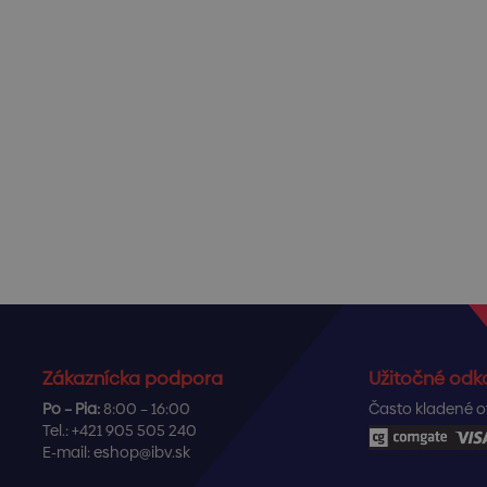
Zákaznícka podpora
Užitočné odk
Po – Pia:
8:00 – 16:00
Často kladené o
Tel.:
+421 905 505 240
E-mail:
eshop@ibv.sk