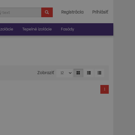
Registrácia
Prihlásiť
zolácie
Tepelné izolácie
Fasády
Zobraziť
1