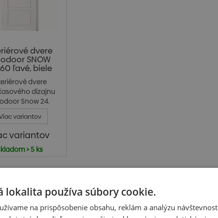
eriérové dvere
lodoor SNOW
 60 ľavé, biele
teriérové dvere
asového dizajnu
lodoor Snow 24.
Plné...
Viac variantov
ac variantov
kladom > 5 ks
v € bez DPH
 lokalita používa súbory cookie.
užívame na prispôsobenie obsahu, reklám a analýzu návštevnosti