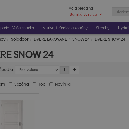
Moja predajňa
porio - Vaša značka
Murivo, tvárnice a komíny
Strechy
Hydroi
mov
Solodoor
DVERE LAKOVANÉ
SNOW 24
DVERE SNOW 24
RE SNOW 24
ť podľa
dom
Sezóna
Top
Novinka