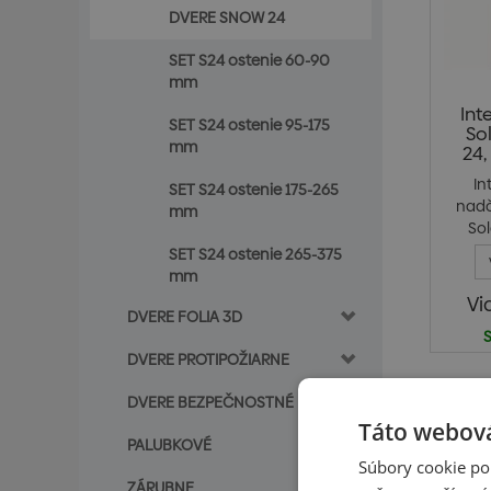
DVERE SNOW 24
SET S24 ostenie 60-90
mm
Int
SET S24 ostenie 95-175
So
mm
24,
In
SET S24 ostenie 175-265
nadč
mm
So
SET S24 ostenie 265-375
mm
Vi
DVERE FOLIA 3D
S
DVERE PROTIPOŽIARNE
DVERE BEZPEČNOSTNÉ
Ceny sú 
Táto webová
PALUBKOVÉ
Súbory cookie po
ZÁRUBNE