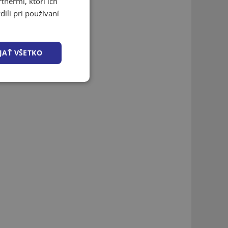
tnermi, ktorí ich
ili pri používaní
JAŤ VŠETKO