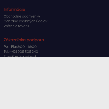
Informácie
Obchodné podmienky
Ochrana osobných údajov
Vrátenie tovaru
Zákaznícka podpora
Po – Pia:
8:00 – 16:00
Tel.:
+421 905 505 240
E-mail:
eshop@ibv.sk
Užitočné odkazy
Často kladené otázky
Sledujte nás
Facebook
Instagram