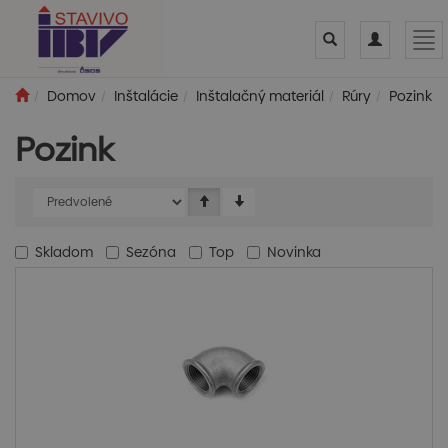
Toggle
Toggle
Tog
search
navigation
nav
Domov
Inštalácie
Inštalačný materiál
Rúry
Pozink
Pozink
Skladom
Sezóna
Top
Novinka