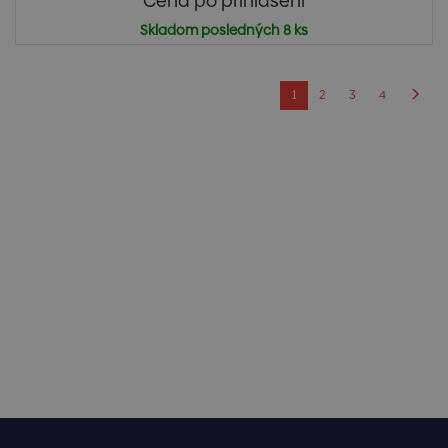
Cena po prihlásení
Skladom posledných 8 ks
1
2
3
4