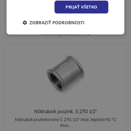
PRIJAŤ VŠETKO
ZOBRAZIŤ PODROBNOSTI
Cena po prihlásení
Skladom posledných 9 ks
Nátrubok pozink. č.270 1/2"
Nátrubok pozinkovaný č. 270, 1/2" Max. teplota 90 °C
Max...