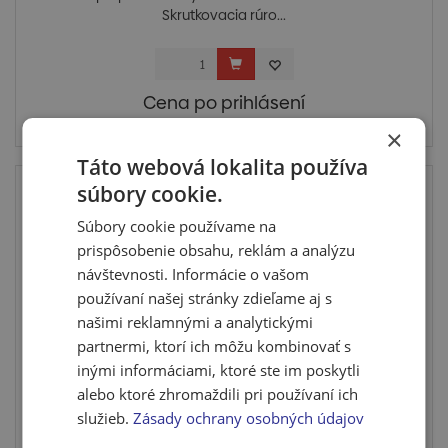
Skrutkovacia rúro...
Cena po prihlásení
Skladom posledných 10 ks
×
Táto webová lokalita používa
súbory cookie.
Súbory cookie používame na
prispôsobenie obsahu, reklám a analýzu
návštevnosti. Informácie o vašom
používaní našej stránky zdieľame aj s
našimi reklamnými a analytickými
partnermi, ktorí ich môžu kombinovať s
inými informáciami, ktoré ste im poskytli
alebo ktoré zhromaždili pri používaní ich
Nátrubok pozink. č.270 1"
služieb.
Zásady ochrany osobných údajov
Pozinkovaný nátrubok s dvomi vnútornými závitmi G 1",
vhodné...