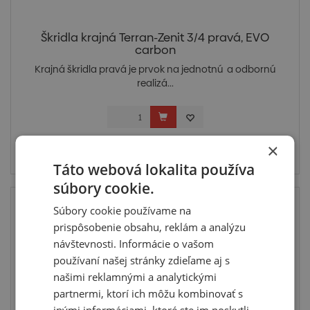
Škridla krajná Terran-Zenit 3/4 pravá, EVO
carbon
Krajná škridla pravá je prvok na jednotnú a odbornú
realizá...
Cena po prihlásení
×
Skladom u dodávateľa
Táto webová lokalita používa
súbory cookie.
Súbory cookie používame na
prispôsobenie obsahu, reklám a analýzu
návštevnosti. Informácie o vašom
používaní našej stránky zdieľame aj s
našimi reklamnými a analytickými
partnermi, ktorí ich môžu kombinovať s
inými informáciami, ktoré ste im poskytli