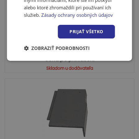
alebo ktoré zhromaždili pri používaní ich
služieb.
Zásady ochrany osobných údajov
Škridla Terran-Zenit krajná ľavá, EVO carbon
Krajná škridla ľavá prvok na jednotnú a odbornú
PRIJAŤ VŠETKO
realizáciu l...
ZOBRAZIŤ PODROBNOSTI
Cena po prihlásení
Skladom u dodávateľa