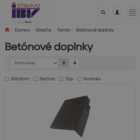
Toggle
Toggle
Tog
search
navigation
nav
Domov
Strechy
Terran
Betónové doplnky
Betónové doplnky
Skladom
Sezóna
Top
Novinka