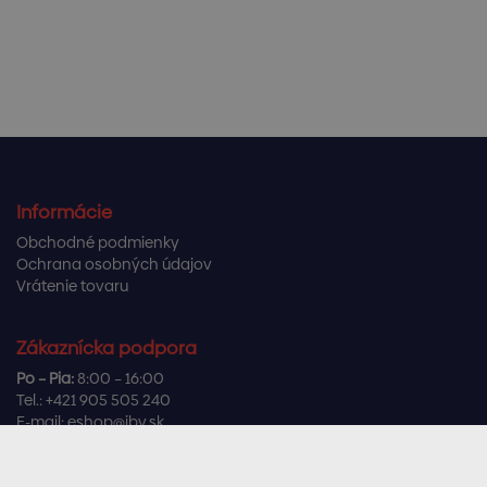
Informácie
Obchodné podmienky
Ochrana osobných údajov
Vrátenie tovaru
Zákaznícka podpora
Po – Pia:
8:00 – 16:00
Tel.:
+421 905 505 240
E-mail:
eshop@ibv.sk
Užitočné odkazy