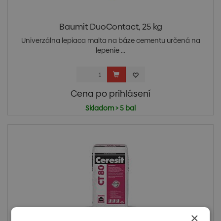
Baumit DuoContact, 25 kg
Univerzálna lepiaca malta na báze cementu určená na
lepenie ...
Cena po prihlásení
Skladom > 5 bal
×