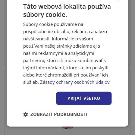
Táto webová lokalita používa
Ceresit CT 80 lepiaca a stierková malta, 25 kg
súbory cookie.
Tenkovrstvová malta na lepenie dosiek z penového
Súbory cookie používame na
(EPS) a ext...
prispôsobenie obsahu, reklám a analýzu
návštevnosti. Informácie o vašom
používaní našej stránky zdieľame aj s
Cena po prihlásení
našimi reklamnými a analytickými
partnermi, ktorí ich môžu kombinovať s
Skladom u dodávateľa
inými informáciami, ktoré ste im poskytli
alebo ktoré zhromaždili pri používaní ich
služieb.
Zásady ochrany osobných údajov
PRIJAŤ VŠETKO
ZOBRAZIŤ PODROBNOSTI