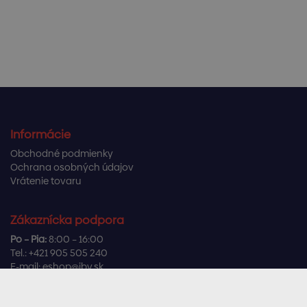
Informácie
Obchodné podmienky
Ochrana osobných údajov
Vrátenie tovaru
Zákaznícka podpora
Po – Pia:
8:00 – 16:00
Tel.:
+421 905 505 240
E-mail:
eshop@ibv.sk
Užitočné odkazy