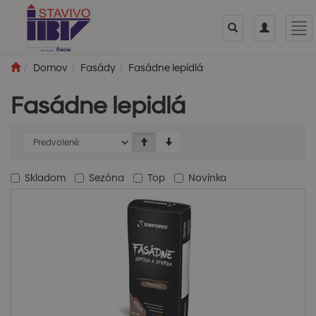
Toggle
Toggle
Tog
search
navigation
nav
Domov
Fasády
Fasádne lepidlá
Fasádne lepidlá
Skladom
Sezóna
Top
Novinka