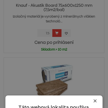
Knauf - Akustik Board 75x600x1250 mm
(7,5m2/bal)
Izolačný materiál je vyrobený z minerálnych vlákien
technoló...
Cena po prihlásení
Skladom > 10 m2
×
Táto webová lokalita používa