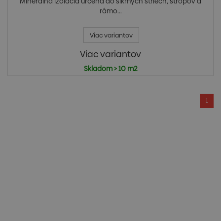
Minerálna izolácia určená do šikmých striech, stropov a
rámo...
Viac variantov
Viac variantov
Skladom > 10 m2
1