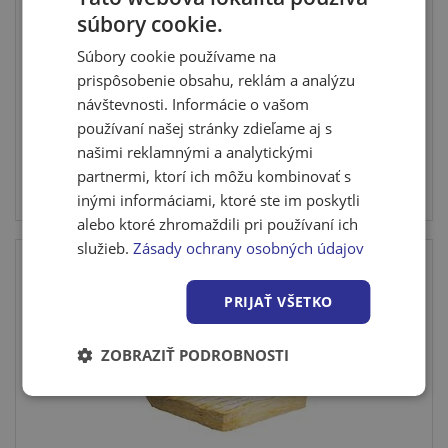
súbory cookie.
Knauf - Akustik Board 100x600x1250 mm
(6m2/bal)
Súbory cookie používame na
Izolačný materiál je vyrobený z minerálnych vlákien
prispôsobenie obsahu, reklám a analýzu
technoló...
návštevnosti. Informácie o vašom
používaní našej stránky zdieľame aj s
našimi reklamnými a analytickými
Cena po prihlásení
partnermi, ktorí ich môžu kombinovať s
inými informáciami, ktoré ste im poskytli
Skladom > 10 m2
alebo ktoré zhromaždili pri používaní ich
služieb.
Zásady ochrany osobných údajov
Top
PRIJAŤ VŠETKO
ZOBRAZIŤ PODROBNOSTI