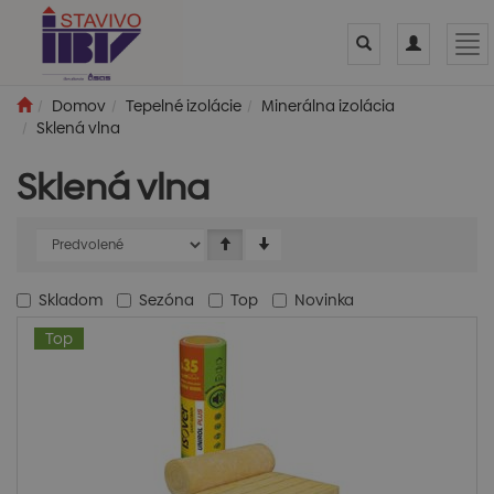
Toggle
Toggle
Tog
search
navigation
nav
Domov
Tepelné izolácie
Minerálna izolácia
Sklená vlna
Sklená vlna
Skladom
Sezóna
Top
Novinka
Top