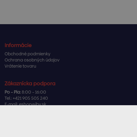
Informácie
Obchodné podmienky
Ochrana osobných údajov
Vrátenie tovaru
Zákaznícka podpora
Po – Pia:
8:00 – 16:00
Tel.:
+421 905 505 240
E-mail:
eshop@ibv.sk
Užitočné odkazy
Často kladené otázky