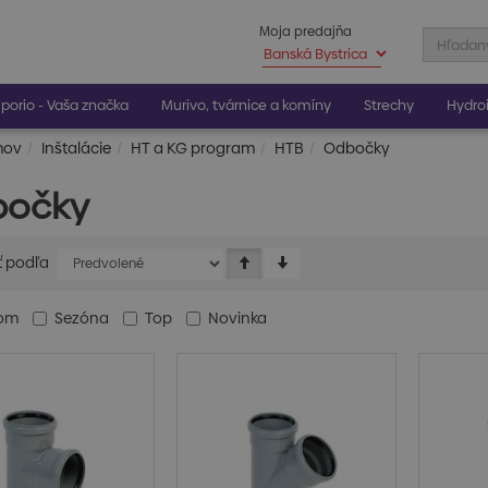
Moja predajňa
porio - Vaša značka
Murivo, tvárnice a komíny
Strechy
Hydroi
mov
Inštalácie
HT a KG program
HTB
Odbočky
bočky
ť podľa
dom
Sezóna
Top
Novinka