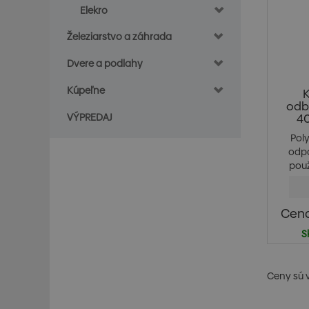
Elekro
Železiarstvo a záhrada
Dvere a podlahy
Kúpeľne
K
odb
VÝPREDAJ
40
Pol
odp
pou
Cena
S
Ceny sú 