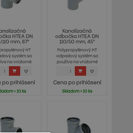
analizačná
Kanalizačná
očka HTEA DN
odbočka HTEA DN
0/110 mm, 87°
110/50 mm, 45°
ypropylénový HT
Polypropylénový HT
dový systém sa
odpadový systém sa
íva na vnútorné
používa na vnútorné
ka...
ka...
 po prihlásení
Cena po prihlásení
ladom > 10 ks
Skladom > 10 ks