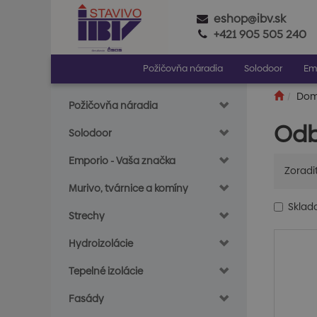
eshop@ibv.sk
+421 905 505 240
Požičovňa náradia
Solodoor
Em
Do
Požičovňa náradia
Od
Solodoor
Emporio - Vaša značka
Zoradi
Murivo, tvárnice a komíny
Skla
Strechy
Hydroizolácie
Tepelné izolácie
Fasády