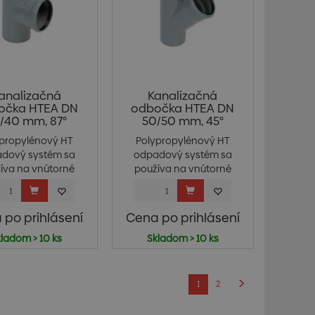
analizačná
Kanalizačná
očka HTEA DN
odbočka HTEA DN
/40 mm, 87°
50/50 mm, 45°
ypropylénový HT
Polypropylénový HT
dový systém sa
odpadový systém sa
íva na vnútorné
používa na vnútorné
ka...
ka...
 po prihlásení
Cena po prihlásení
ladom > 10 ks
Skladom > 10 ks
1
2