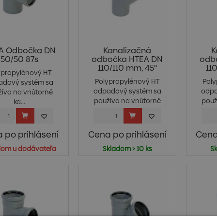
A Odbočka DN
Kanalizačná
K
50/50 87s
odbočka HTEA DN
odb
110/110 mm, 45°
11
ypropylénový HT
Polypropylénový HT
Pol
adový systém sa
odpadový systém sa
odpa
žíva na vnútorné
používa na vnútorné
použ
ka...
ka...
 po prihlásení
Cena po prihlásení
Cena
dom u dodávateľa
Skladom > 10 ks
Sk