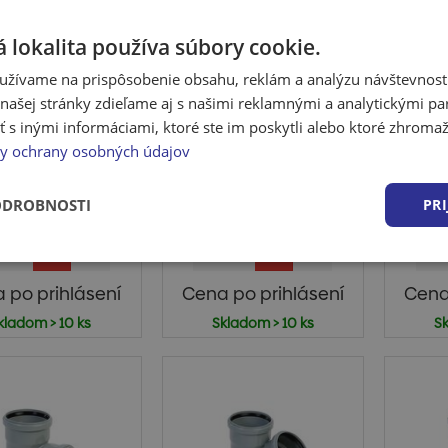
 lokalita používa súbory cookie.
užívame na prispôsobenie obsahu, reklám a analýzu návštevnosti
ašej stránky zdieľame aj s našimi reklamnými a analytickými par
analizačná
Kanalizačná
K
 inými informáciami, ktoré ste im poskytli alebo ktoré zhromažd
očka HTEA DN
odbočka HTEA DN
odb
y ochrany osobných údajov
0/50 mm, 87°
32/32 mm, 45°
32
ypropylénový HT
Polypropylénový HT
Pol
adový systém sa
odpadový systém sa
odpa
ODROBNOSTI
PRI
žíva na vnútorné
používa na vnútorné
použ
ka...
ka...
 po prihlásení
Cena po prihlásení
Cena
kladom > 10 ks
Skladom > 10 ks
Sk