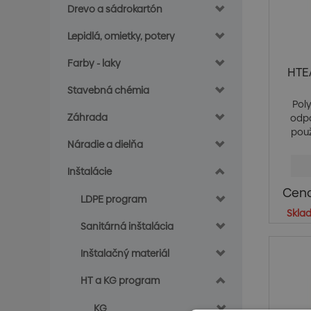
Drevo a sádrokartón
Lepidlá, omietky, potery
Farby - laky
HTE
Stavebná chémia
Pol
Záhrada
odp
pou
Náradie a dielňa
Inštalácie
Cena
LDPE program
Skla
Sanitárná inštalácia
Inštalačný materiál
HT a KG program
KG