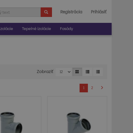
Registrácia
Prihlásiť
zolácie
Tepelné izolácie
Fasády
Zobraziť
1
2