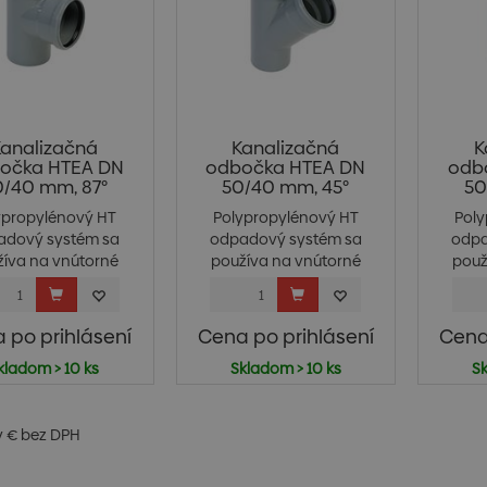
analizačná
Kanalizačná
K
očka HTEA DN
odbočka HTEA DN
odb
/40 mm, 87°
50/40 mm, 45°
50
ypropylénový HT
Polypropylénový HT
Pol
adový systém sa
odpadový systém sa
odpa
žíva na vnútorné
používa na vnútorné
použ
ka...
ka...
 po prihlásení
Cena po prihlásení
Cena
kladom > 10 ks
Skladom > 10 ks
Sk
v € bez DPH