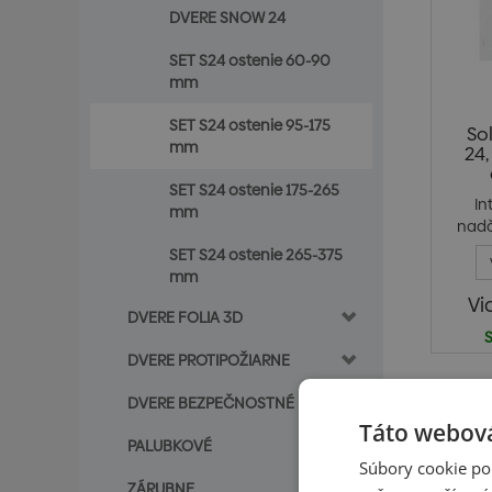
DVERE SNOW 24
SET S24 ostenie 60-90
mm
SET S24 ostenie 95-175
So
mm
24,
SET S24 ostenie 175-265
In
mm
nadč
So
SET S24 ostenie 265-375
mm
Vi
DVERE FOLIA 3D
S
DVERE PROTIPOŽIARNE
DVERE BEZPEČNOSTNÉ
Ceny sú 
Táto webová
PALUBKOVÉ
Súbory cookie po
ZÁRUBNE