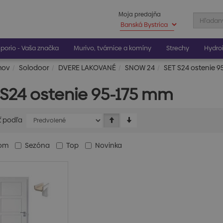
Moja predajňa
porio - Vaša značka
Murivo, tvárnice a komíny
Strechy
Hydroi
mov
Solodoor
DVERE LAKOVANÉ
SNOW 24
SET S24 ostenie 
 S24 ostenie 95-175 mm
ť podľa
dom
Sezóna
Top
Novinka