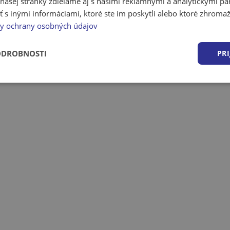
ašej stránky zdieľame aj s našimi reklamnými a analytickými par
 inými informáciami, ktoré ste im poskytli alebo ktoré zhromažd
y ochrany osobných údajov
ODROBNOSTI
PRI