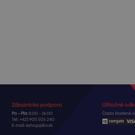
Zákaznícka podpora
Užitočné odk
Po – Pia:
8:00 – 16:00
Často kladené o
Tel.:
+421 905 505 240
E-mail:
eshop@ibv.sk