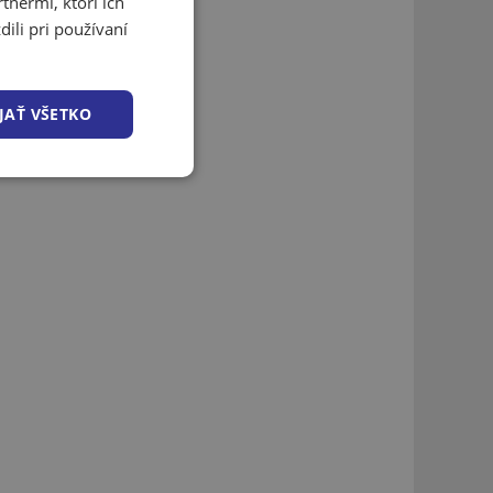
tnermi, ktorí ich
ili pri používaní
JAŤ VŠETKO