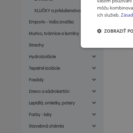
vašom používaní n
môžu kombinovať s
KLUČKY a príslušenstvo
ich služieb.
Zásad
Emporio - Vaša značka
ZOBRAZIŤ P
Murivo, tvárnice a komíny
Strechy
Hydroizolácie
Tepelné izolácie
Fasády
Drevo a sádrokartón
Lepidlá, omietky, potery
Farby - laky
Stavebná chémia