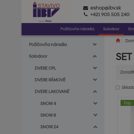
eshop@ibv.sk
+421 905 505 240
Požičovňa náradia
Solodoor
Em
Do
Požičovňa náradia
SET
Solodoor
DVERE CPL
Zoradi
DVERE RÁMOVÉ
Skla
DVERE LAKOVANÉ
Top
SNOW 4
SNOW 8
SNOW 24