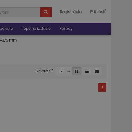
Registrácia
Prihlásiť
zolácie
Tepelné izolácie
Fasády
95-175 mm
Zobraziť
1