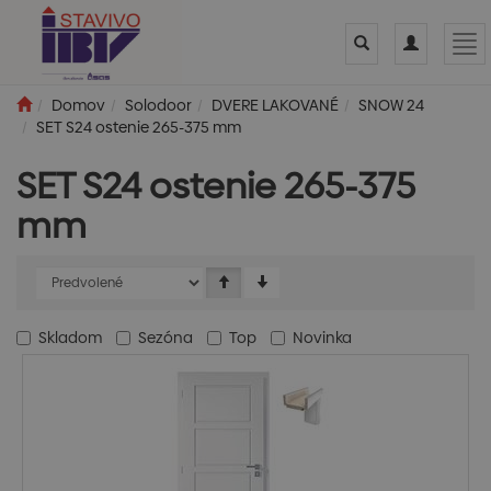
Toggle
Toggle
Tog
search
navigation
nav
Domov
Solodoor
DVERE LAKOVANÉ
SNOW 24
SET S24 ostenie 265-375 mm
SET S24 ostenie 265-375
mm
Skladom
Sezóna
Top
Novinka