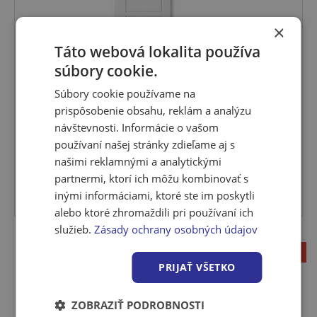
×
Táto webová lokalita používa
súbory cookie.
SET Dvere Solodoor SNOW 24, lak 60 Ľavé +
obložkov...
Súbory cookie používame na
Plné interiérové dvere nadčasového dizajnu Solodoor
prispôsobenie obsahu, reklám a analýzu
Snow 24....
návštevnosti. Informácie o vašom
používaní našej stránky zdieľame aj s
Viac variantov
našimi reklamnými a analytickými
partnermi, ktorí ich môžu kombinovať s
Viac variantov
inými informáciami, ktoré ste im poskytli
Skladom u dodávateľa
alebo ktoré zhromaždili pri používaní ich
služieb.
Zásady ochrany osobných údajov
1
PRIJAŤ VŠETKO
ZOBRAZIŤ PODROBNOSTI