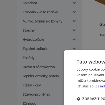
Solodoor
Emporio - Vaša značka
Murivo, tvárnice a komíny
Gu
Strechy
Tlm
Hydroizolácie
Tepelné izolácie
Fasády
Táto webová
Cena
Drevo a sádrokartón
Súbory cookie po
S
vašom používaní n
Lepidlá, omietky, potery
môžu kombinovať s
Farby - laky
ich služieb.
Zásad
Stavebná chémia
ZOBRAZIŤ P
Záhrada