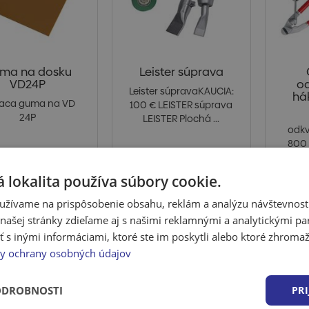
ma na dosku
Leister súprava
VD24P
o
Leister súpravaKAUCIA:
há
iaca guma na VD
100 € LEISTER súprava
24P
LEISTER Plochá ...
odk
800
€S
 lokalita používa súbory cookie.
 po prihlásení
Cena po prihlásení
Cena
užívame na prispôsobenie obsahu, reklám a analýzu návštevnosti
kladom > 5 DEN
Skladom > 5 DEN
Sk
ašej stránky zdieľame aj s našimi reklamnými a analytickými par
 inými informáciami, ktoré ste im poskytli alebo ktoré zhromažd
y ochrany osobných údajov
ODROBNOSTI
PRI