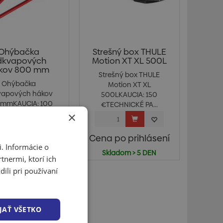
Ohýbačka
Strešný box THULE
dkvapových
Motion XT XL 500L
kov 800 mm
Strešný box THULE
Ohýbačka
Motion XT XL
vapových hákov
500LKAUCIA: 150
 mmKAUCIA: 100
€TECHNICKÉ PA...
lúži na výrob...
×
 po prihlásení
Cena po prihlásení
. Informácie o
ladom > 5 DEN
Skladom > 5 DEN
tnermi, ktorí ich
ili pri používaní
JAŤ VŠETKO