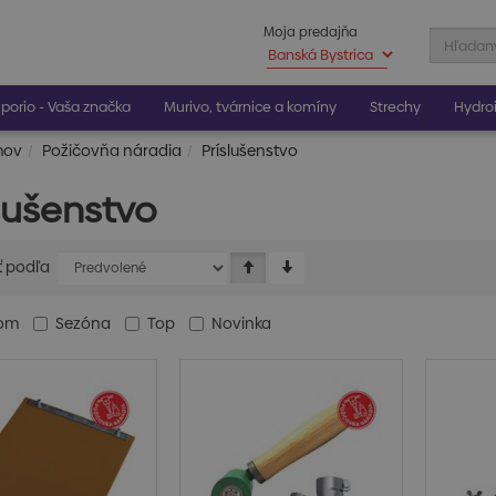
Moja predajňa
porio - Vaša značka
Murivo, tvárnice a komíny
Strechy
Hydroi
mov
Požičovňa náradia
Príslušenstvo
slušenstvo
ť podľa
dom
Sezóna
Top
Novinka