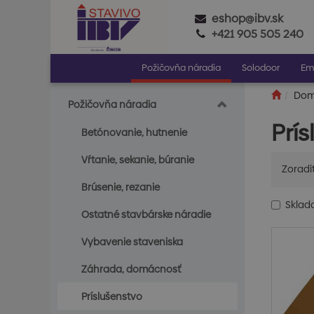
eshop@ibv.sk
+421 905 505 240
Požičovňa náradia
Solodoor
Em
Do
Požičovňa náradia
Prí
Betónovanie, hutnenie
Vŕtanie, sekanie, búranie
Zoradi
Brúsenie, rezanie
Skla
Ostatné stavbárske náradie
Vybavenie staveniska
Záhrada, domácnosť
Príslušenstvo