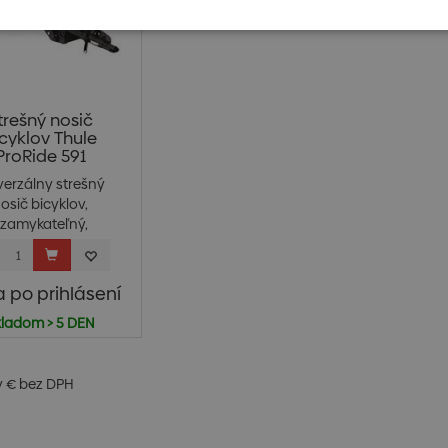
trešný nosič
cyklov Thule
ProRide 591
verzálny strešný
osič bicyklov,
zamykateľný,
jednoduchá...
 po prihlásení
kladom > 5 DEN
v € bez DPH