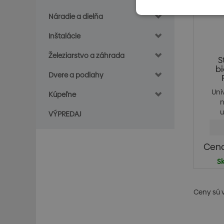
Náradie a dielňa
Inštalácie
Železiarstvo a záhrada
S
bi
Dvere a podlahy
Uni
Kúpeľne
n
u
VÝPREDAJ
Cena
S
Ceny sú 