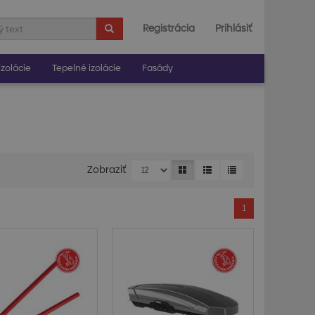
Registrácia
Prihlásiť
zolácie
Tepelné izolácie
Fasády
Zobraziť
1