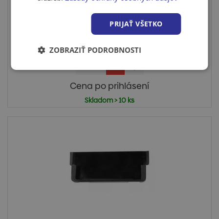
Odvodňovací žľab 130/55/1000 PP plastový
rošt
PRIJAŤ VŠETKO
Žľab 130/55/1000 PP plastový rošt Odvodňovací žľab
triedy ún...
ZOBRAZIŤ PODROBNOSTI
Cena po prihlásení
Skladom > 10 ks