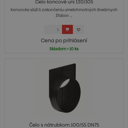
Čelo koncové uni 130/105
Koncovka slúži k zakončeniu umelohmotných lineárnych
žľabov ...
Cena po prihlásení
Skladom > 10 ks
Čelo s nátrubkom 100/55 DN75