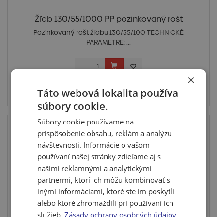
Žľab 130/55/1000 PP pozinkovaný rošt
Pozinkovaný rošt žľabu 130/55/100 TECHNICKÉ
PARAMETRE: ...
×
Cena po prihlásení
Táto webová lokalita používa
Skladom > 10 ks
súbory cookie.
Súbory cookie používame na
Top
prispôsobenie obsahu, reklám a analýzu
návštevnosti. Informácie o vašom
používaní našej stránky zdieľame aj s
našimi reklamnými a analytickými
partnermi, ktorí ich môžu kombinovať s
inými informáciami, ktoré ste im poskytli
alebo ktoré zhromaždili pri používaní ich
služieb.
Zásady ochrany osobných údajov