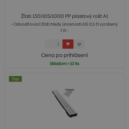
Žľab 130/105/1000 PP plastový rošt A1
• Odvodňovací žľab triedy únosnosti A15 (1,5 t) vyrobený
z p...
Cena po prihlásení
Skladom > 10 ks
Top