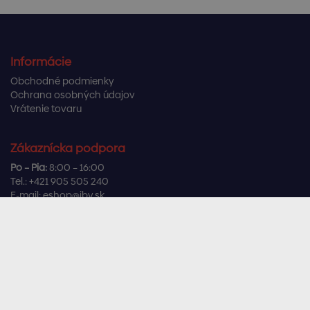
Informácie
Obchodné podmienky
Ochrana osobných údajov
Vrátenie tovaru
Zákaznícka podpora
Po – Pia:
8:00 – 16:00
Tel.:
+421 905 505 240
E-mail:
eshop@ibv.sk
Užitočné odkazy
Často kladené otázky
Sledujte nás
Facebook