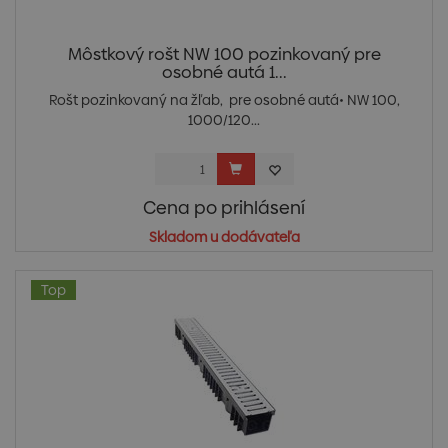
Môstkový rošt NW 100 pozinkovaný pre
osobné autá 1...
Rošt pozinkovaný na žľab, pre osobné autá• NW 100,
1000/120...
Cena po prihlásení
Skladom u dodávateľa
Top