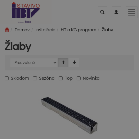
Toggle
Toggle
Tog
search
navigation
nav
Domov
Inštalácie
HT a KG program
Žlaby
Žlaby
Skladom
Sezóna
Top
Novinka