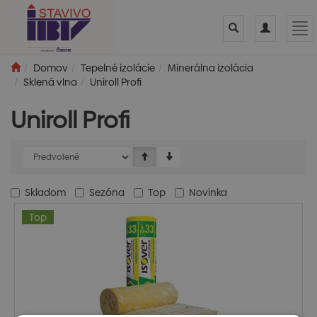
Toggle
Toggle
Tog
search
navigation
nav
Domov
Tepelné izolácie
Minerálna izolácia
Sklená vlna
Uniroll Profi
Uniroll Profi
Skladom
Sezóna
Top
Novinka
Top