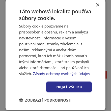
×
Táto webová lokalita používa
súbory cookie.
Isover Unirol Profi 50 mm (11,4 m2/bal)
ISOVER UNIROL PROFI je prémiový izolačný pás zo
Súbory cookie používame na
sklenej vlny...
prispôsobenie obsahu, reklám a analýzu
návštevnosti. Informácie o vašom
Viac variantov
používaní našej stránky zdieľame aj s
našimi reklamnými a analytickými
Viac variantov
partnermi, ktorí ich môžu kombinovať s
Skladom > 100 m2
inými informáciami, ktoré ste im poskytli
alebo ktoré zhromaždili pri používaní ich
služieb.
Zásady ochrany osobných údajov
1
PRIJAŤ VŠETKO
ZOBRAZIŤ PODROBNOSTI