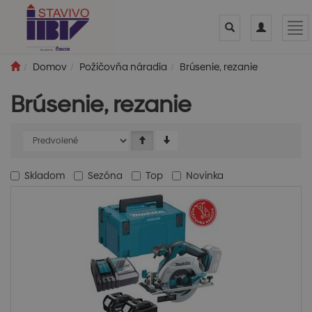
Toggle
Toggle
Tog
search
navigation
nav
Domov
Požičovňa náradia
Brúsenie, rezanie
Brúsenie, rezanie
Skladom
Sezóna
Top
Novinka