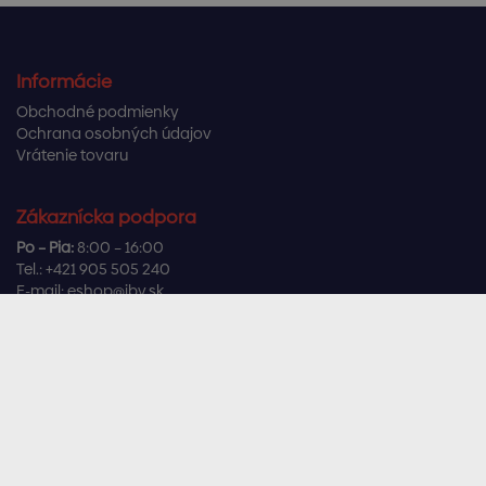
Informácie
Obchodné podmienky
Ochrana osobných údajov
Vrátenie tovaru
Zákaznícka podpora
Po – Pia:
8:00 – 16:00
Tel.:
+421 905 505 240
E-mail:
eshop@ibv.sk
Užitočné odkazy
Často kladené otázky
Sledujte nás
Facebook
Instagram