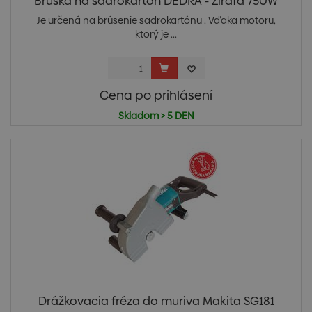
Brúska na sadrokartón DEDRA - Žirafa 750W
Je určená na brúsenie sadrokartónu . Vďaka motoru,
ktorý je ...
Cena po prihlásení
Skladom > 5 DEN
Drážkovacia fréza do muriva Makita SG181