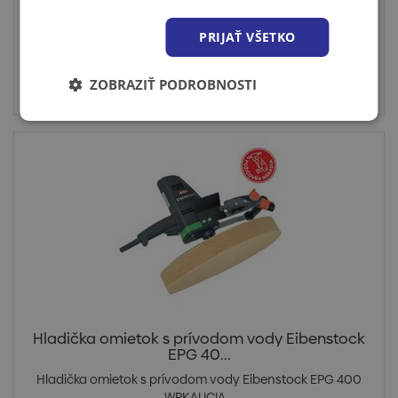
PRIJAŤ VŠETKO
Cena po prihlásení
ZOBRAZIŤ PODROBNOSTI
Skladom > 5 DEN
Hladička omietok s prívodom vody Eibenstock
EPG 40...
Hladička omietok s prívodom vody Eibenstock EPG 400
WPKAUCIA...