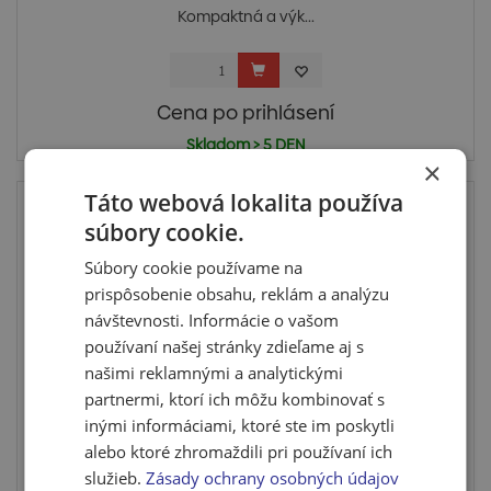
Kompaktná a výk...
Cena po prihlásení
Skladom > 5 DEN
×
Táto webová lokalita používa
súbory cookie.
Súbory cookie používame na
prispôsobenie obsahu, reklám a analýzu
návštevnosti. Informácie o vašom
používaní našej stránky zdieľame aj s
našimi reklamnými a analytickými
partnermi, ktorí ich môžu kombinovať s
inými informáciami, ktoré ste im poskytli
Elektrická uhlová brúska Makita GA9040RF01
alebo ktoré zhromaždili pri používaní ich
Elektrická uhlová brúska Makita GA9040RF01KAUCIA: 80
služieb.
Zásady ochrany osobných údajov
€ Antiv...