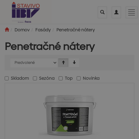
Toggle
Toggle
Tog
search
navigation
nav
Domov
Fasády
Penetračné nátery
Penetračné nátery
Skladom
Sezóna
Top
Novinka