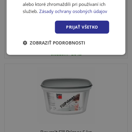
alebo ktoré zhromaždili pri používaní ich
Ceresit hĺbkový penetračný náter CT17 - 2 l
služieb.
Zásady ochrany osobných údajov
Hlbkový penetračný náter na ošetrenie nasiakavých
podkladov ...
PRIJAŤ VŠETKO
Viac variantov
ZOBRAZIŤ PODROBNOSTI
Viac variantov
Skladom > 20 ks