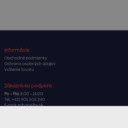
Informácie
Obchodné podmienky
Ochrana osobných údajov
Vrátenie tovaru
Zákaznícka podpora
Po – Pia:
8:00 – 16:00
Tel.:
+421 905 505 240
E-mail:
eshop@ibv.sk
Užitočné odkazy
Často kladené otázky