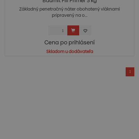
Baumit Fill Primer 5 kg
Základný penetračný náter obohatený vláknami
pripravený na o...
Cena po prihlásení
Skladom u dodávateľa
1