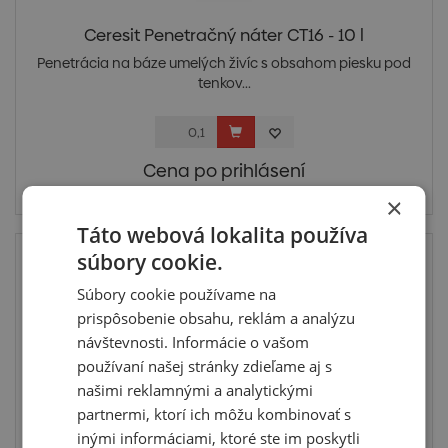
Ceresit Penetračný náter CT16 - 10 l
Penetrácia na báze umelých živíc s obsahom piesku pod
tenkov...
Cena po prihlásení
Skladom > 20 ks
×
Táto webová lokalita používa
súbory cookie.
Súbory cookie používame na
prispôsobenie obsahu, reklám a analýzu
návštevnosti. Informácie o vašom
používaní našej stránky zdieľame aj s
našimi reklamnými a analytickými
partnermi, ktorí ich môžu kombinovať s
inými informáciami, ktoré ste im poskytli