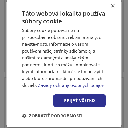
×
Táto webová lokalita používa
Čistiaci T- kus pre kanalizačné potrubie KG DN
súbory cookie.
110
Kanalizačný čistiaci kus vyrobený z PVC s priemerom 110
Súbory cookie používame na
Sy...
prispôsobenie obsahu, reklám a analýzu
návštevnosti. Informácie o vašom
používaní našej stránky zdieľame aj s
našimi reklamnými a analytickými
Cena po prihlásení
partnermi, ktorí ich môžu kombinovať s
Skladom posledné 4 ks
inými informáciami, ktoré ste im poskytli
alebo ktoré zhromaždili pri používaní ich
služieb.
Zásady ochrany osobných údajov
PRIJAŤ VŠETKO
ZOBRAZIŤ PODROBNOSTI