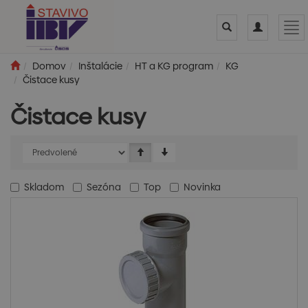
Toggle
Toggle
Tog
search
navigation
nav
Domov
Inštalácie
HT a KG program
KG
Čistace kusy
Čistace kusy
Skladom
Sezóna
Top
Novinka