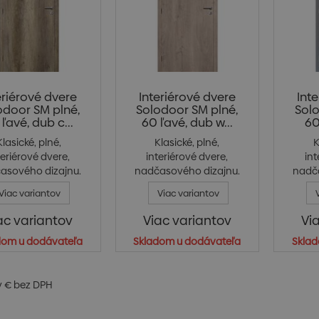
eriérové dvere
Interiérové dvere
Int
odoor SM plné,
Solodoor SM plné,
Solo
ľavé, dub c...
60 ľavé, dub w...
60
Klasické, plné,
Klasické, plné,
K
teriérové dvere,
interiérové dvere,
int
asového dizajnu.
nadčasového dizajnu.
nadč
Jede...
Jede...
Viac variantov
Viac variantov
ac variantov
Viac variantov
Vi
dom u dodávateľa
Skladom u dodávateľa
Sklad
v € bez DPH