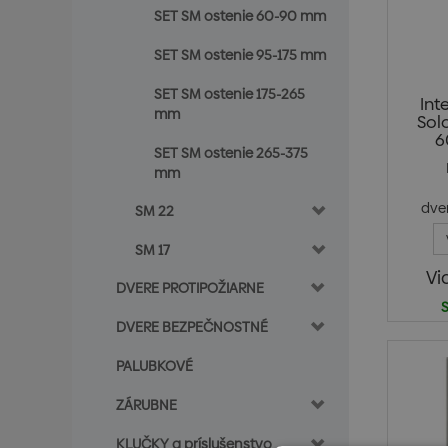
SET SM ostenie 60-90 mm
SET SM ostenie 95-175 mm
SET SM ostenie 175-265
Int
mm
Sol
6
SET SM ostenie 265-375
mm
dve
SM 22
di
SM 17
Vi
DVERE PROTIPOŽIARNE
S
DVERE BEZPEČNOSTNÉ
PALUBKOVÉ
ZÁRUBNE
KLUČKY a príslušenstvo