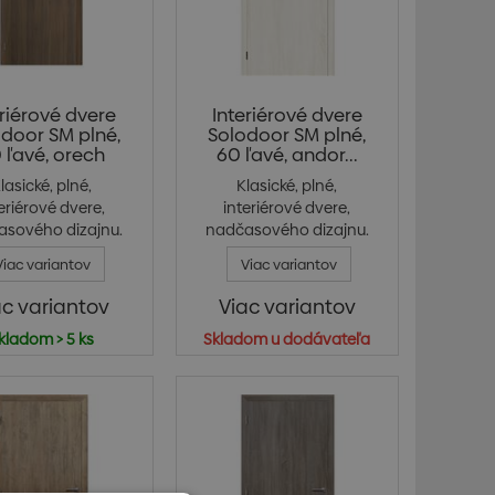
eriérové dvere
Interiérové dvere
door SM plné,
Solodoor SM plné,
 ľavé, orech
60 ľavé, andor...
lasické, plné,
Klasické, plné,
eriérové dvere,
interiérové dvere,
asového dizajnu.
nadčasového dizajnu.
Jede...
Jede...
Viac variantov
Viac variantov
ac variantov
Viac variantov
kladom > 5 ks
Skladom u dodávateľa