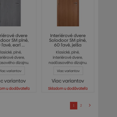
eriérové dvere
Interiérové dvere
door SM plné,
Solodoor SM plné,
 ľavé, earl ...
60 ľavé, jelša
lasické, plné,
Klasické, plné,
eriérové dvere,
interiérové dvere,
asového dizajnu.
nadčasového dizajnu.
Jede...
Jede...
Viac variantov
Viac variantov
ac variantov
Viac variantov
om u dodávateľa
Skladom u dodávateľa
1
2