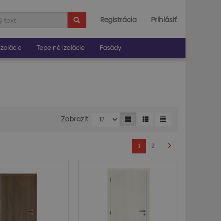
Registrácia
Prihlásiť
zolácie
Tepelné izolácie
Fasády
Zobraziť
1
2