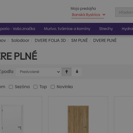
Moja predajňa
porio - Vaša značka
Murivo, tvárnice a komíny
Strechy
Hydroi
mov
Solodoor
DVERE FOLIA 3D
SM PLNÉ
DVERE PLNÉ
RE PLNÉ
ť podľa
dom
Sezóna
Top
Novinka