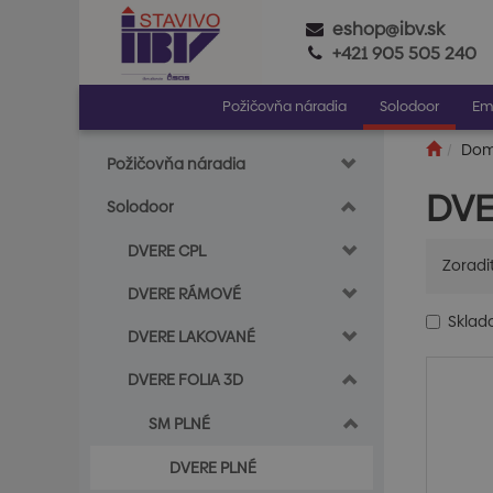
eshop@ibv.sk
+421 905 505 240
Požičovňa náradia
Solodoor
Em
Do
Požičovňa náradia
DVE
Solodoor
DVERE CPL
Zoradi
DVERE RÁMOVÉ
Skla
DVERE LAKOVANÉ
DVERE FOLIA 3D
SM PLNÉ
DVERE PLNÉ