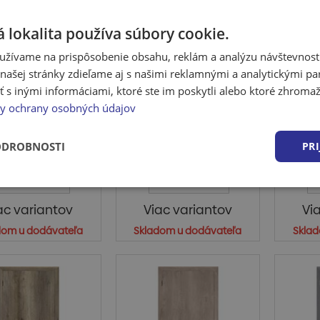
 lokalita používa súbory cookie.
užívame na prispôsobenie obsahu, reklám a analýzu návštevnosti
ašej stránky zdieľame aj s našimi reklamnými a analytickými par
eriérové dvere
Interiérové dvere
Int
 inými informáciami, ktoré ste im poskytli alebo ktoré zhromažd
odoor SM plné,
Solodoor SM plné,
Solo
y ochrany osobných údajov
 ľavé, beton
60 ľavé, buk
60 
Klasické, plné,
Klasické, plné,
K
teriérové dvere,
interiérové dvere,
int
ODROBNOSTI
PRI
asového dizajnu.
nadčasového dizajnu.
nadč
Jede...
Jede...
Viac variantov
Viac variantov
ac variantov
Viac variantov
Vi
dom u dodávateľa
Skladom u dodávateľa
Sklad