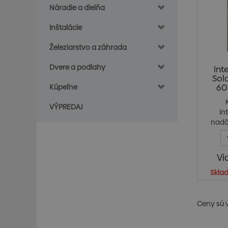
Náradie a dielňa
Inštalácie
Železiarstvo a záhrada
Dvere a podlahy
Int
Sol
60 
Kúpeľne
VÝPREDAJ
in
nadč
Vi
Skla
Ceny sú 