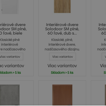
eriérové dvere
Interiérové dvere
Int
odoor SM plné,
Solodoor SM plné,
Solo
0 ľavé, biele
60 ľavé, dub s...
60
Klasické plné
Klasické, plné,
K
interiérové
interiérové dvere,
int
re nadčasového
nadčasového dizajnu.
nadč
zajnu. Jeden z...
Jede...
Viac variantov
Viac variantov
ac variantov
Viac variantov
Vi
kladom > 5 ks
Skladom > 5 ks
S