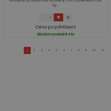
Kanalizačný čistiaci kus vyrobený z PVC s priemerom 110
Sy...
Cena po prihlásení
Skladom posledné 4 ks
1
2
3
4
5
6
7
8
9
10