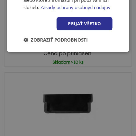
Odvodňovací žľab 130/55/1000 PP plastový
služieb.
Zásady ochrany osobných údajov
rošt
Žľab 130/55/1000 PP plastový rošt Odvodňovací žľab
PRIJAŤ VŠETKO
triedy ún...
ZOBRAZIŤ PODROBNOSTI
Cena po prihlásení
Skladom > 10 ks