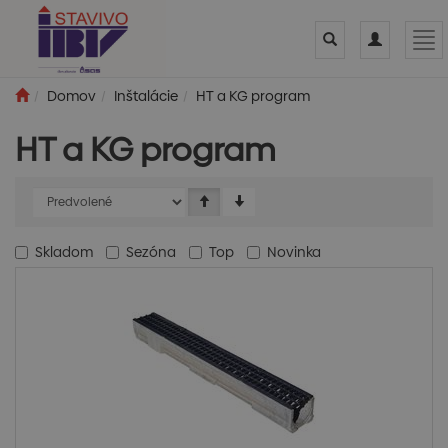
Toggle
Toggle
Tog
search
navigation
nav
Domov
Inštalácie
HT a KG program
HT a KG program
Skladom
Sezóna
Top
Novinka