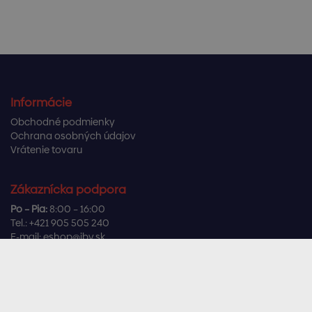
Informácie
Obchodné podmienky
Ochrana osobných údajov
Vrátenie tovaru
Zákaznícka podpora
Po – Pia:
8:00 – 16:00
Tel.:
+421 905 505 240
E-mail:
eshop@ibv.sk
Užitočné odkazy
Často kladené otázky