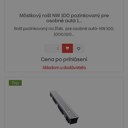
Môstkový rošt NW 100 pozinkovaný pre
osobné autá 1...
Rošt pozinkovaný na žľab, pre osobné autá• NW 100,
1000/120...
Cena po prihlásení
Skladom u dodávateľa
Top