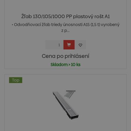
Žľab 130/105/1000 PP plastový rošt A1
• Odvodňovací žľab triedy únosnosti A15 (1,5 t) vyrobený
z p...
Cena po prihlásení
Skladom > 10 ks
Top