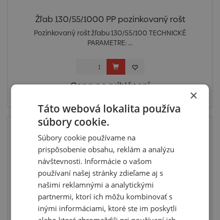
Žľab 130/55/1000 PP pozinkovaný rošt
Pozinkovaný rošt žľabu 130/55/100 TECHNICKÉ
PARAMETRE: ...
Cena po prihlásení
×
Skladom > 10 ks
Táto webová lokalita používa
súbory cookie.
Top
Súbory cookie používame na
prispôsobenie obsahu, reklám a analýzu
návštevnosti. Informácie o vašom
používaní našej stránky zdieľame aj s
našimi reklamnými a analytickými
partnermi, ktorí ich môžu kombinovať s
inými informáciami, ktoré ste im poskytli
alebo ktoré zhromaždili pri používaní ich