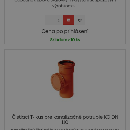
Odpadné trubky a tvarovky HT-Systém sú špičkovým
výrobkom s ...
Cena po prihlásení
Skladom > 10 ks
Čistiaci T- kus pre kanalizačné potrubie KG DN
110