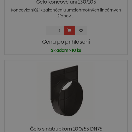
Čelo koncové uni 130/105
Koncovka slúži k zakončeniu umelohmotných lineárnych
žľabov ...
Cena po prihlásení
Skladom > 10 ks
Čelo s nátrubkom 100/55 DN75