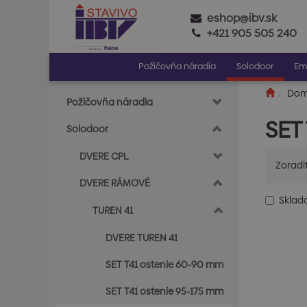
eshop@ibv.sk
+421 905 505 240
Požičovňa náradia
Solodoor
Em
Do
Požičovňa náradia
SET
Solodoor
DVERE CPL
Zoradi
DVERE RÁMOVÉ
Skla
TUREN 41
DVERE TUREN 41
SET T41 ostenie 60-90 mm
SET T41 ostenie 95-175 mm