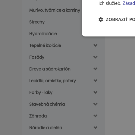
ich služieb.
Zásad
Murivo, tvárnice a komíny
ZOBRAZIŤ P
Strechy
Hydroizolácie
Tepelné izolácie
Fasády
Drevo a sádrokartón
Lepidlá, omietky, potery
Farby - laky
Stavebná chémia
Záhrada
Náradie a dielňa