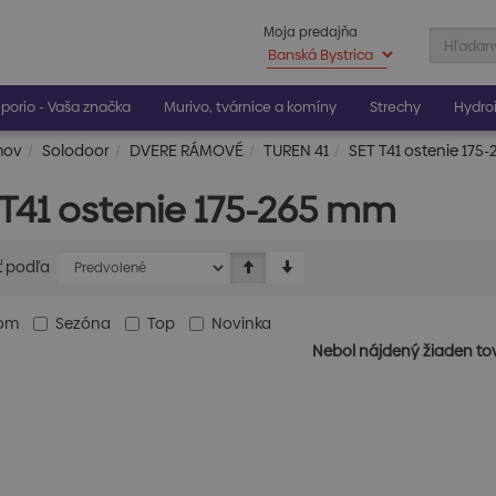
Moja predajňa
porio - Vaša značka
Murivo, tvárnice a komíny
Strechy
Hydroi
mov
Solodoor
DVERE RÁMOVÉ
TUREN 41
SET T41 ostenie 175
 T41 ostenie 175-265 mm
ť podľa
dom
Sezóna
Top
Novinka
Nebol nájdený žiaden to