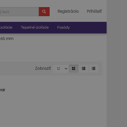
Registrácia
Prihlásiť
zolácie
Tepelné izolácie
Fasády
-265 mm
Zobraziť
var