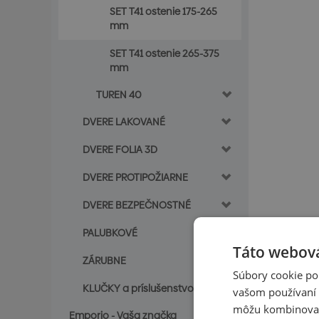
SET T41 ostenie 175-265
mm
SET T41 ostenie 265-375
mm
TUREN 40
DVERE LAKOVANÉ
DVERE FOLIA 3D
DVERE PROTIPOŽIARNE
DVERE BEZPEČNOSTNÉ
PALUBKOVÉ
Táto webová
ZÁRUBNE
Súbory cookie po
KLUČKY a príslušenstvo
vašom používaní n
môžu kombinovať s
Emporio - Vaša značka