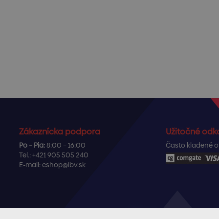
Zákaznícka podpora
Užitočné odk
Po – Pia:
8:00 – 16:00
Často kladené o
Tel.:
+421 905 505 240
E-mail:
eshop@ibv.sk