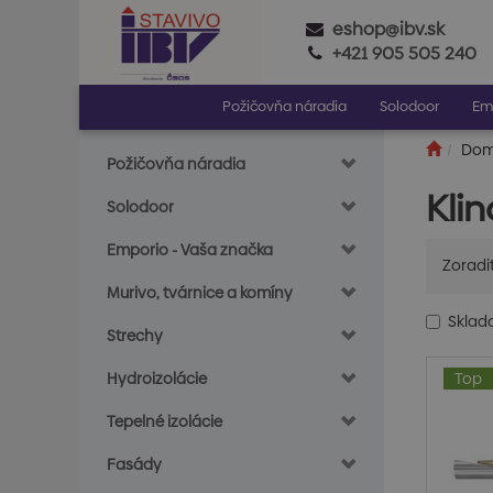
eshop@ibv.sk
+421 905 505 240
Požičovňa náradia
Solodoor
Em
Do
Požičovňa náradia
Kli
Solodoor
Emporio - Vaša značka
Zoradi
Murivo, tvárnice a komíny
Skla
Strechy
Hydroizolácie
Top
Tepelné izolácie
Fasády