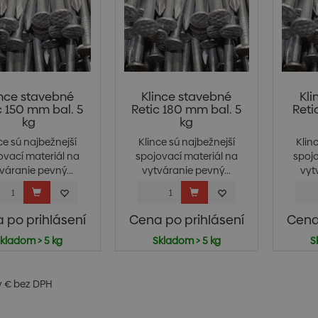
ince stavebné
Klince stavebné
Kli
c 150 mm bal. 5
Retic 180 mm bal. 5
Reti
kg
kg
ce sú najbežnejší
Klince sú najbežnejší
Klin
ovací materiál na
spojovací materiál na
spojo
váranie pevný...
vytváranie pevný...
vyt
 po prihlásení
Cena po prihlásení
Cena
kladom > 5 kg
Skladom > 5 kg
S
v € bez DPH