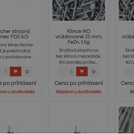
scher stropný
Klince IKO
linec FDZ 6/5
vrúbkované 25 mm,
vrúb
FeZn, 1 kg
pný klinec fischer
Šindľová strecha sa
Šind
Z je priechodná
bez klincov nezaobide.
bez k
a z pozinkovane...
IKO ponúka profes...
IKO 
 po prihlásení
Cena po prihlásení
Cena
dom u dodávateľa
Skladom u dodávateľa
Sk