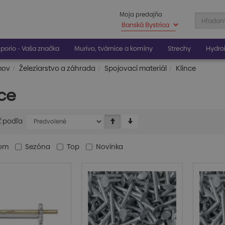
Moja predajňa
porio - Vaša značka
Murivo, tvárnice a komíny
Strechy
Hydroi
mov
Železiarstvo a záhrada
Spojovací materiál
Klince
nce
ť podľa
dom
Sezóna
Top
Novinka