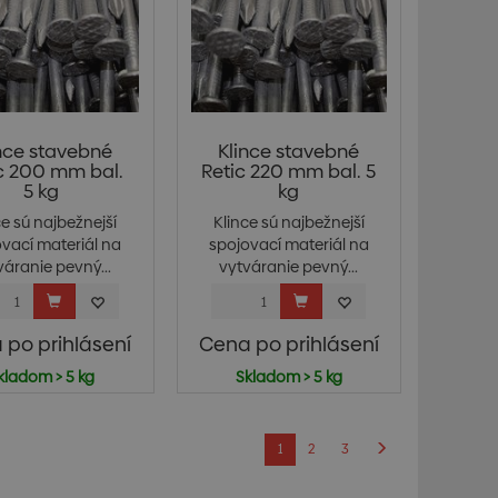
nce stavebné
Klince stavebné
c 200 mm bal.
Retic 220 mm bal. 5
5 kg
kg
ce sú najbežnejší
Klince sú najbežnejší
vací materiál na
spojovací materiál na
váranie pevný...
vytváranie pevný...
 po prihlásení
Cena po prihlásení
kladom > 5 kg
Skladom > 5 kg
1
2
3