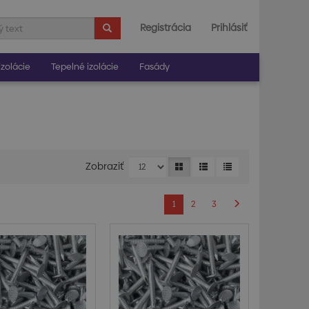
Registrácia
Prihlásiť
zolácie
Tepelné izolácie
Fasády
Zobraziť
1
2
3