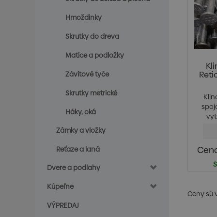
Hmoždinky
Skrutky do dreva
Matice a podložky
Kl
Reti
Závitové tyče
Skrutky metrické
Klin
spoj
Háky, oká
vyt
Zámky a vložky
Cena
Reťaze a laná
S
Dvere a podlahy
Kúpeľne
Ceny sú 
VÝPREDAJ