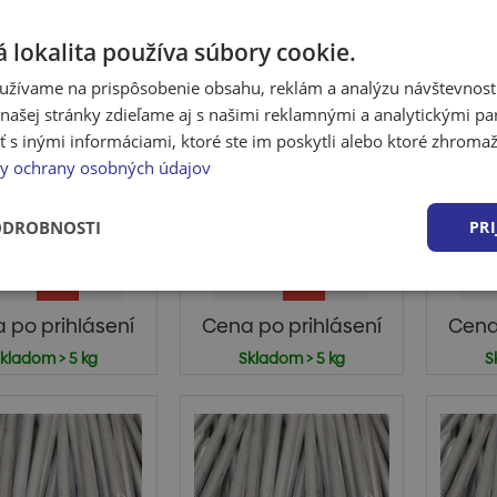
 lokalita používa súbory cookie.
užívame na prispôsobenie obsahu, reklám a analýzu návštevnosti
ašej stránky zdieľame aj s našimi reklamnými a analytickými par
nce lepenkové
Klince lepenkové
Kli
 inými informáciami, ktoré ste im poskytli alebo ktoré zhromažd
ic ZN 25x2,50
Retic ZN 32x2,50
Reti
y ochrany osobných údajov
ce lepenkové Retic
Technické parametre:
Klin
5x2,50TECHNICKÉ
Rozmer klincov (dĺžka x
spojo
ODROBNOSTI
PRI
METRE: Rozmer...
priemer) 32 x ...
vyt
 po prihlásení
Cena po prihlásení
Cena
kladom > 5 kg
Skladom > 5 kg
S