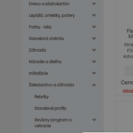
Drevo a sádrokartón
Lepidlá, omietky, potery
Farby - laky
Fi
k
Stavebná chémia
Stro
Záhrada
FD
kotv
Náradie a dielňa
Inštalácie
Cena
Železiarstvo a záhrada
Skla
Rebríky
Stavebné profily
Revízny program a
vetranie