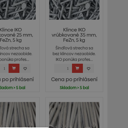
Klince IKO
Klince IKO
kované 25 mm,
vrúbkované 35 mm,
FeZn, 5 kg
FeZn, 5 kg
ľová strecha sa
Šindľová strecha sa
lincov nezaobide.
bez klincov nezaobide.
ponúka profes...
IKO ponúka profes...
 po prihlásení
Cena po prihlásení
ladom > 5 bal
Skladom > 5 bal