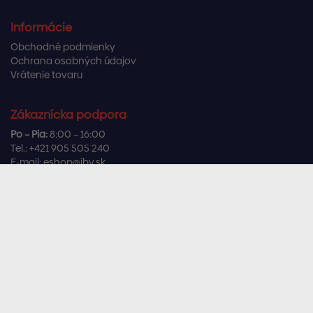
Informácie
Obchodné podmienky
Ochrana osobných údajov
Vrátenie tovaru
Zákaznícka podpora
Po – Pia:
8:00 – 16:00
Tel.:
+421 905 505 240
E-mail:
eshop@ibv.sk
Užitočné odkazy
Často kladené otázky
Sledujte nás
Facebook
Instagram