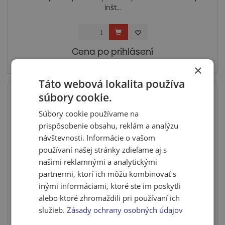
inšt...
Cena po prihlásení
Skladom posledných 10 ks
×
Táto webová lokalita používa
súbory cookie.
Súbory cookie používame na
prispôsobenie obsahu, reklám a analýzu
návštevnosti. Informácie o vašom
používaní našej stránky zdieľame aj s
našimi reklamnými a analytickými
partnermi, ktorí ich môžu kombinovať s
inými informáciami, ktoré ste im poskytli
alebo ktoré zhromaždili pri používaní ich
Spojka PP-S ZD 25x3/4
služieb.
Zásady ochrany osobných údajov
PE spojky sa používajú na rozvod vody . Ich nízka cena a
veľ...