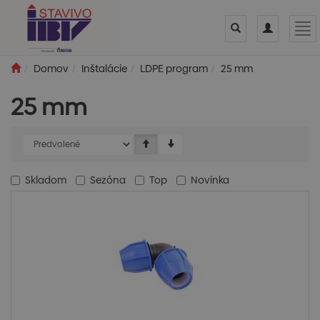
Toggle
Toggle
Tog
search
navigation
nav
Domov
Inštalácie
LDPE program
25 mm
25 mm
Skladom
Sezóna
Top
Novinka