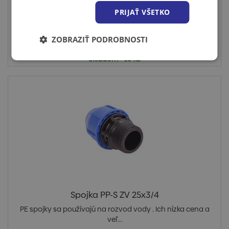
PRIJAŤ VŠETKO
ZOBRAZIŤ PODROBNOSTI
Cena po prihlásení
Skladom > 10 ks
Spojka PP-S ZV 25x3/4
PE spojky sa používajú na rozvod vody . Ich nízka cena a
veľ...