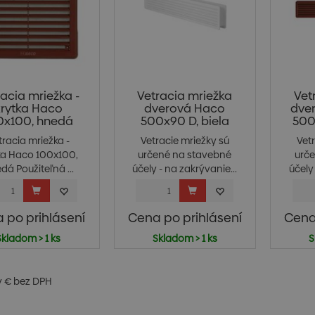
acia mriežka -
Vetracia mriežka
Vet
krytka Haco
dverová Haco
dve
0x100, hnedá
500x90 D, biela
500
tracia mriežka -
Vetracie mriežky sú
Vet
ka Haco 100x100,
určené na stavebné
urč
dá Použiteľná ...
účely - na zakrývanie...
účely 
 po prihlásení
Cena po prihlásení
Cena
Skladom > 1 ks
Skladom > 1 ks
S
v € bez DPH