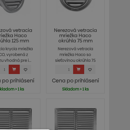
zová vetracia
Nerezová vetracia
riežka Haco
mriežka Haco
rúhla 125 mm
okrúhla 75 mm
cia krycia mriežka
Nerezová vetracia
O, vyrobená z
mriežka Haco so
u vhodná pre i...
sieťovinou okrúhla 75
mm
 po prihlásení
Cena po prihlásení
kladom > 1 ks
Skladom > 1 ks