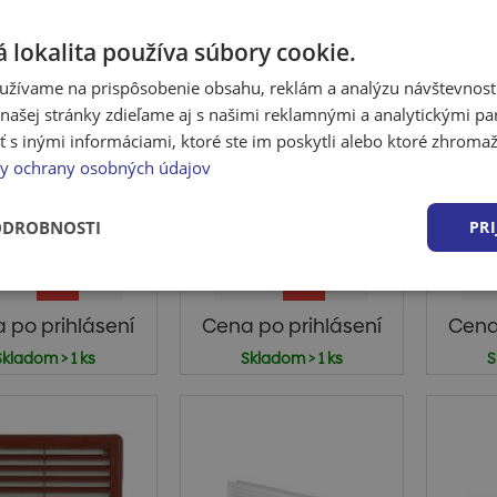
 lokalita používa súbory cookie.
užívame na prispôsobenie obsahu, reklám a analýzu návštevnosti
ašej stránky zdieľame aj s našimi reklamnými a analytickými par
ezová vetracia
Revízne dvierka
Ve
 inými informáciami, ktoré ste im poskytli alebo ktoré zhromažd
iežka Haco so
Haco s tlačným
mrie
y ochrany osobných údajov
ovinou okrúh...
zámkom 150x150,
100
kov...
rezová vetracia
Vetra
Revízne dvierky kovové
riežka Haco so
HAC
ODROBNOSTI
PRI
(materiál: pozinkovaný
ťovinou okrúhla
nerez
oceľový plech ...
110mm
 po prihlásení
Cena po prihlásení
Cena
Skladom > 1 ks
Skladom > 1 ks
S