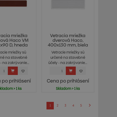
racia mriežka
Vetracia mriežka
rová Haco VM
dverová Haco,
x90 D, hneda
400x130 mm, biela
racie mriežky sú
Vetracie mriežky sú
ené na stavebné
určené na stavebné
- na zakrývanie...
účely - na zakrývanie...
 po prihlásení
Cena po prihlásení
kladom > 1 ks
Skladom > 1 ks
1
2
3
4
5