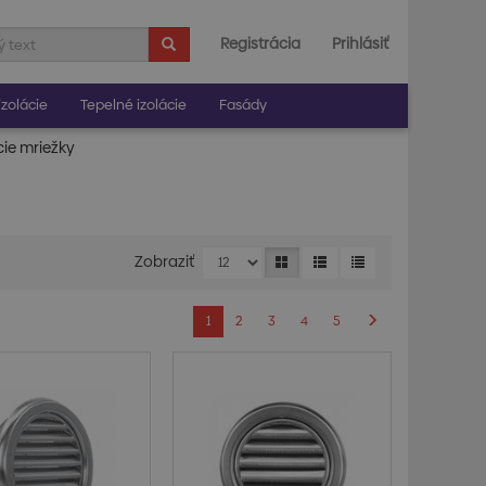
Registrácia
Prihlásiť
zolácie
Tepelné izolácie
Fasády
cie mriežky
Zobraziť
1
2
3
4
5