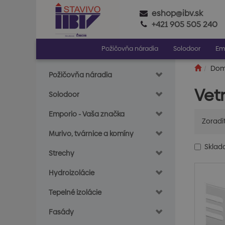
eshop@ibv.sk
+421 905 505 240
Požičovňa náradia
Solodoor
Em
Do
Požičovňa náradia
Vet
Solodoor
Emporio - Vaša značka
Zoradi
Murivo, tvárnice a komíny
Skla
Strechy
Hydroizolácie
Tepelné izolácie
Fasády