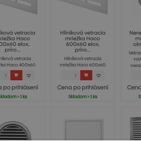
níková vetracia
Hliníková vetracia
Nere
riežka Haco
mriežka Haco
m
00x60 elox,
600x60 elox,
ok
príro...
príro...
Vetra
iníková vetracia
Hliníková vetracia
HAC
žka Haco 400x60
mriežka Haco 600x60
nerez
x, prírodná Uni...
elox, prírodná Uni...
 po prihlásení
Cena po prihlásení
Cena
Skladom > 1 ks
Skladom > 1 ks
S