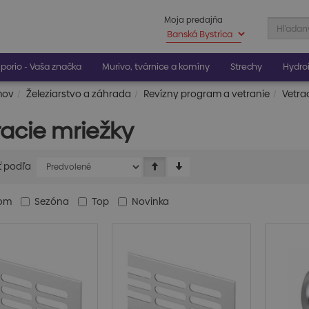
Moja predajňa
porio - Vaša značka
Murivo, tvárnice a komíny
Strechy
Hydroi
mov
Železiarstvo a záhrada
Revízny program a vetranie
Vetra
racie mriežky
ť podľa
dom
Sezóna
Top
Novinka