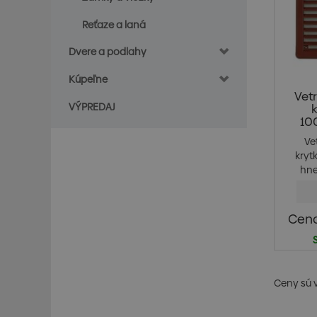
Reťaze a laná
Dvere a podlahy
Kúpeľne
Vetr
VÝPREDAJ
10
Ve
kryt
hne
Cena
Ceny sú 