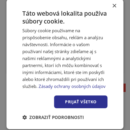
×
Táto webová lokalita používa
súbory cookie.
Zárubňa orech 100 mm 60 L
Nastaviteľná obložková zárubňa.Moderná obložková
Súbory cookie používame na
zárubňa.TEC...
prispôsobenie obsahu, reklám a analýzu
návštevnosti. Informácie o vašom
Viac variantov
používaní našej stránky zdieľame aj s
našimi reklamnými a analytickými
Viac variantov
partnermi, ktorí ich môžu kombinovať s
Skladom > 5 ks
inými informáciami, ktoré ste im poskytli
alebo ktoré zhromaždili pri používaní ich
služieb.
Zásady ochrany osobných údajov
1
PRIJAŤ VŠETKO
ZOBRAZIŤ PODROBNOSTI