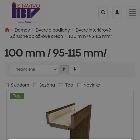
Toggle
Toggle
Tog
search
navigation
nav
Domov
Dvere a podlahy
Dvere interiérové
Zárubne obložkové orech
100 mm / 95-115 mm/
100 mm / 95-115 mm/
Skladom
Sezóna
Top
Novinka
Top