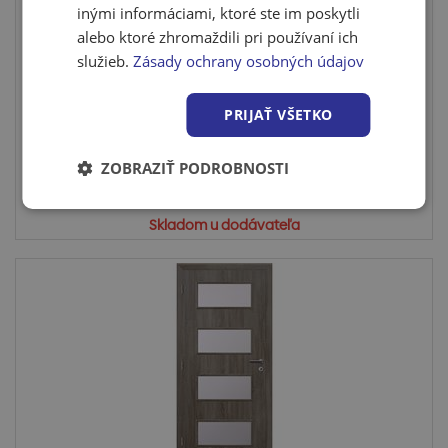
inými informáciami, ktoré ste im poskytli
alebo ktoré zhromaždili pri používaní ich
Interiérové dvere Solodoor SM 17, 60 ľavé, dub
alp...
služieb.
Zásady ochrany osobných údajov
Interiérové, presklenené dvere SMART 17• Výplň sklo
Satinato...
PRIJAŤ VŠETKO
Viac variantov
ZOBRAZIŤ PODROBNOSTI
Viac variantov
Skladom u dodávateľa