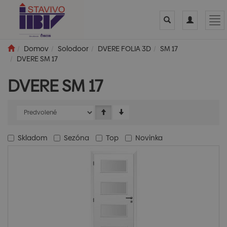
Toggle
Toggle
Tog
search
navigation
nav
Domov
Solodoor
DVERE FOLIA 3D
SM 17
DVERE SM 17
DVERE SM 17
Skladom
Sezóna
Top
Novinka