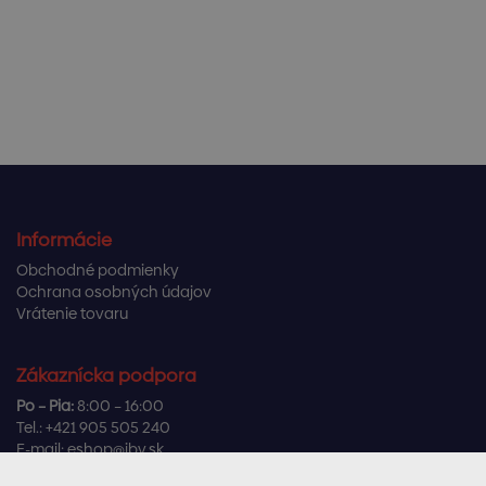
Informácie
Obchodné podmienky
Ochrana osobných údajov
Vrátenie tovaru
Zákaznícka podpora
Po – Pia:
8:00 – 16:00
Tel.:
+421 905 505 240
E-mail:
eshop@ibv.sk