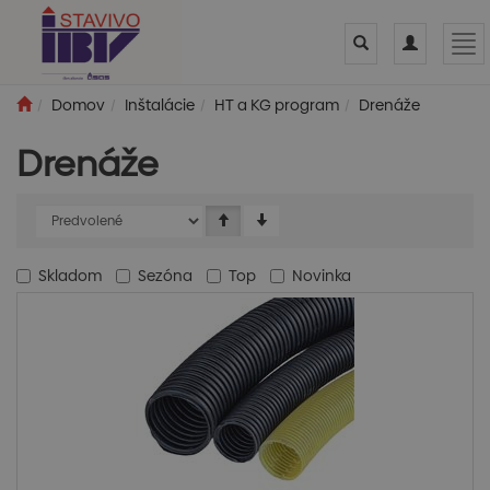
Toggle
Toggle
Tog
search
navigation
nav
Domov
Inštalácie
HT a KG program
Drenáže
Drenáže
Skladom
Sezóna
Top
Novinka