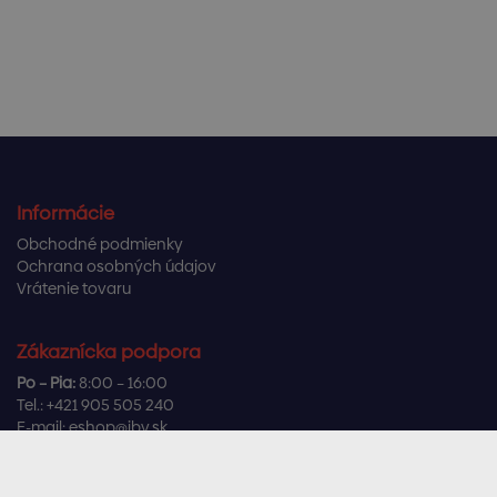
Informácie
Obchodné podmienky
Ochrana osobných údajov
Vrátenie tovaru
Zákaznícka podpora
Po – Pia:
8:00 – 16:00
Tel.:
+421 905 505 240
E-mail:
eshop@ibv.sk
Užitočné odkazy