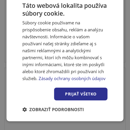
Táto webová lokalita používa
Drenážna rúra perforovaná PVC FLEX 65 mm
súbory cookie.
Vnútorný odpadový systém HT z polypropylénu je
Súbory cookie používame na
určený pre in...
prispôsobenie obsahu, reklám a analýzu
návštevnosti. Informácie o vašom
používaní našej stránky zdieľame aj s
Cena po prihlásení
našimi reklamnými a analytickými
partnermi, ktorí ich môžu kombinovať s
Skladom > 10 bm
inými informáciami, ktoré ste im poskytli
alebo ktoré zhromaždili pri používaní ich
služieb.
Zásady ochrany osobných údajov
PRIJAŤ VŠETKO
ZOBRAZIŤ PODROBNOSTI