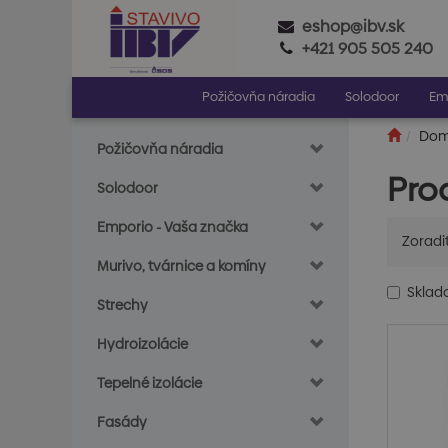
eshop@ibv.sk
+421 905 505 240
Požičovňa náradia
Solodoor
Em
Do
Požičovňa náradia
Pro
Solodoor
Emporio - Vaša značka
Zoradi
Murivo, tvárnice a komíny
Skla
Strechy
Hydroizolácie
Tepelné izolácie
Fasády