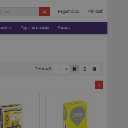
Registrácia
Prihlásiť
zolácie
Tepelné izolácie
Fasády
Zobraziť
1