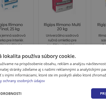
igips Rimano
Rigips Rimano Multi
Rigi
Final, 25 kg
20 kg
la jemná sadrová
Univerzálna sadrová
Rima
erka pre interiér.
ručná omietka pre
sa
álny podklad p...
použitie v interiéri. ...
vh
 lokalita používa súbory cookie.
užívame na prispôsobenie obsahu, reklám a analýzu návštevnosti
 po prihlásení
Cena po prihlásení
Cena
ašej stránky zdieľame aj s našimi reklamnými a analytickými par
kladom > 10 ks
Skladom > 10 ks
Sklad
 inými informáciami, ktoré ste im poskytli alebo ktoré zhromažd
y ochrany osobných údajov
v € bez DPH
ODROBNOSTI
PRI