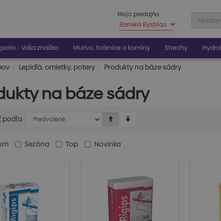
Moja predajňa
porio - Vaša značka
Murivo, tvárnice a komíny
Strechy
Hydroi
mov
Lepidlá, omietky, potery
Produkty na báze sádry
dukty na báze sádry
ť podľa
dom
Sezóna
Top
Novinka