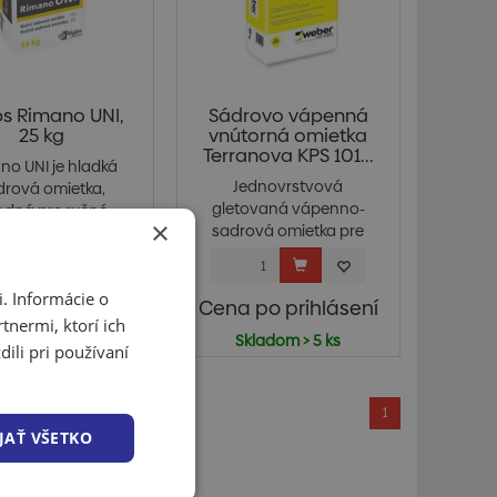
ps Rimano UNI,
Sádrovo vápenná
25 kg
vnútorná omietka
Terranova KPS 101...
no UNI je hladká
Jednovrstvová
drová omietka,
gletovaná vápenno-
odná pre ručné
×
sadrová omietka pre
omiet...
strojové...
. Informácie o
 po prihlásení
Cena po prihlásení
tnermi, ktorí ich
om u dodávateľa
Skladom > 5 ks
ili pri používaní
1
JAŤ VŠETKO