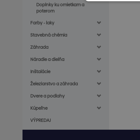
Doplnky ku omietkam a
poterom
Farby - laky
Stavebná chémia
Záhrada
Náradie a dielňa
Inštalácie
Železiarstvo a záhrada
Dvere a podlahy
Kúpeľne
VÝPREDAJ