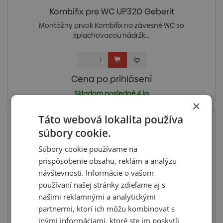
Kombifix pre WC UP320 Geberit
Montážny prvok Kombifix na závesné WC so
splachovacou nádržk...
Cena po prihlásení
Skladom posledné 4 ks
×
Táto webová lokalita používa
súbory cookie.
Súbory cookie používame na
prispôsobenie obsahu, reklám a analýzu
návštevnosti. Informácie o vašom
používaní našej stránky zdieľame aj s
našimi reklamnými a analytickými
partnermi, ktorí ich môžu kombinovať s
inými informáciami, ktoré ste im poskytli