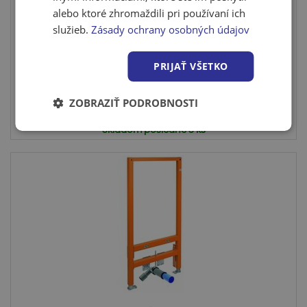
Modul podomietkový JOMO Light pre WC na
alebo ktoré zhromaždili pri používaní ich
obmurovani...
služieb.
Zásady ochrany osobných údajov
• Podomietkový inštalačný systém SLK plus JOMOLight•
Inštala...
PRIJAŤ VŠETKO
ZOBRAZIŤ PODROBNOSTI
Cena po prihlásení
Skladom posledné 3 ks