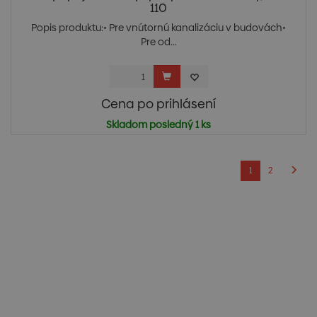
110
Popis produktu:• Pre vnútornú kanalizáciu v budovách•
Pre od...
Cena po prihlásení
Skladom posledný 1 ks
1
2