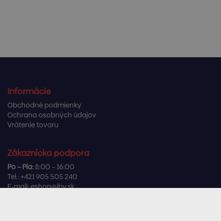
Informácie
Obchodné podmienky
Ochrana osobných údajov
Vrátenie tovaru
Zákaznícka podpora
Po – Pia:
8:00 – 16:00
Tel.:
+421 905 505 240
E-mail:
eshop@ibv.sk
Užitočné odkazy
Často kladené otázky