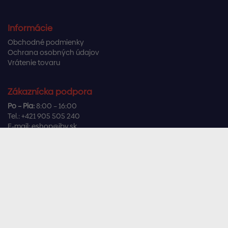
Informácie
Obchodné podmienky
Ochrana osobných údajov
Vrátenie tovaru
Zákaznícka podpora
Po – Pia:
8:00 – 16:00
Tel.:
+421 905 505 240
E-mail:
eshop@ibv.sk
Užitočné odkazy
Často kladené otázky
Sledujte nás
Facebook
Instagram