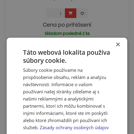
Cena po prihlásení
Skladom posledné 2 ks
×
Táto webová lokalita používa
súbory cookie.
Súbory cookie používame na
prispôsobenie obsahu, reklám a analýzu
návštevnosti. Informácie o vašom
používaní našej stránky zdieľame aj s
našimi reklamnými a analytickými
partnermi, ktorí ich môžu kombinovať s
Maskovacia páska s elektrostaticky nabitou
inými informáciami, ktoré ste im poskytli
fóliou ...
alebo ktoré zhromaždili pri používaní ich
Maskovacia páska s elektrostaticky nabitou fóliou.
služieb.
Zásady ochrany osobných údajov
Vhodná na...