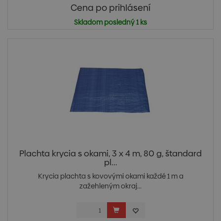
Cena po prihlásení
Skladom posledný 1 ks
Plachta krycia s okami, 3 x 4 m, 80 g, štandard
pl...
Krycia plachta s kovovými okami každé 1 m a
zažehleným okraj...