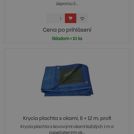
úsporou č...
Cena po prihlásení
Skladom < 10 ks
Krycia plachta s okami, 8 × 12 m, profi
Krycia plachta s kovovými okami každých 1 m a
zapečateným ok...