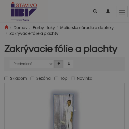
Toggle
Toggle
Tog
search
navigation
nav
Domov
Farby - laky
Maliarske náradie a doplnky
Zakrývacie fólie a plachty
Zakrývacie fólie a plachty
Skladom
Sezóna
Top
Novinka