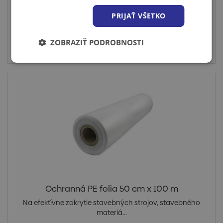
PRIJAŤ VŠETKO
Cena po prihlásení
ZOBRAZIŤ PODROBNOSTI
Skladom > 10 ks
Ochranná PE folia 50 cm x 100 m
Na efektívne zakrytie stavebných strojov, stavebného
materiá...