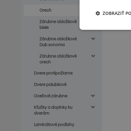
Orech
ZOBRAZIŤ P
Zárubne obložkové
biele
Zárubne obložkové
Dub sonoma
Zárubne obložkové
orech
Dvere protipožiarne
Dvere palubkové
Oceľové zárubne
Kľučky a doplnky ku
dverám
Laminátové podlahy