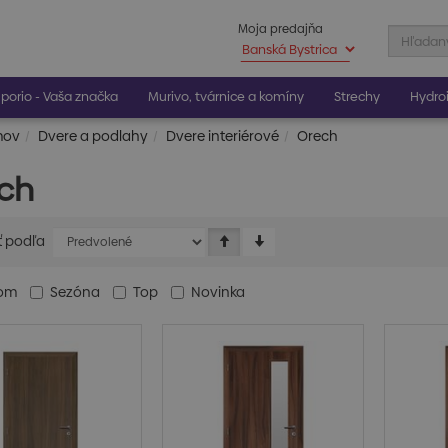
Moja predajňa
porio - Vaša značka
Murivo, tvárnice a komíny
Strechy
Hydroi
mov
Dvere a podlahy
Dvere interiérové
Orech
ch
ť podľa
dom
Sezóna
Top
Novinka