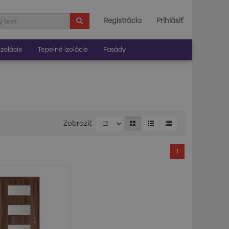
Registrácia
Prihlásiť
zolácie
Tepelné izolácie
Fasády
Zobraziť
1