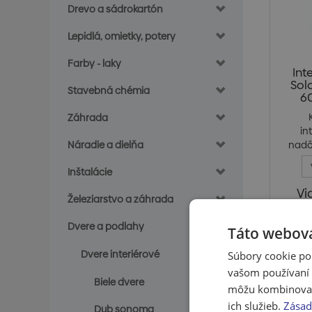
Drevo a sádrokartón
Lepidlá, omietky, potery
Farby - laky
Int
Sol
Stavebná chémia
60
Záhrada
in
Náradie a dielňa
nadč
Inštalácie
Vi
Železiarstvo a záhrada
S
Dvere a podlahy
Táto webová
Dvere interiérové
Súbory cookie po
Ceny sú 
vašom používaní n
Biele dvere
môžu kombinovať s
ich služieb.
Zásad
Dub sonoma