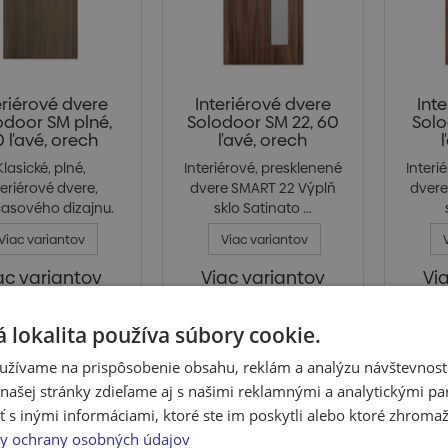
eriérové dvere
Interiérové dvere
Int
odoor SM plné,
Solodoor SM 22, 60
Solo
 ľavé, orech
ľavé, orech
Klasické, plné,
Interiérové, presklenené
Interi
teriérové dvere,
dvere SMART 22 Výplň
dvere
asového dizajnu.
sklo Satinato ...
Jede...
Viac variantov
Viac variantov
ac variantov
Viac variantov
Vi
kladom > 5 ks
Skladom > 5 ks
S
 lokalita používa súbory cookie.
užívame na prispôsobenie obsahu, reklám a analýzu návštevnosti
v € bez DPH
ašej stránky zdieľame aj s našimi reklamnými a analytickými par
 inými informáciami, ktoré ste im poskytli alebo ktoré zhromažd
y ochrany osobných údajov