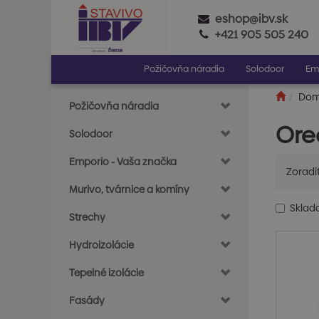
eshop@ibv.sk
+421 905 505 240
Požičovňa náradia
Solodoor
Em
Do
Požičovňa náradia
Ore
Solodoor
Emporio - Vaša značka
Zoradi
Murivo, tvárnice a komíny
Skla
Strechy
Hydroizolácie
Tepelné izolácie
Fasády