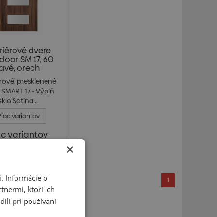
eriérové dvere
door SM 17, 60
ľavé, orech
érové, presklenené
 SMART 17 • Výplň
sklo Satina...
Viac variantov
ac variantov
×
kladom > 5 ks
. Informácie o
1
tnermi, ktorí ich
ili pri používaní