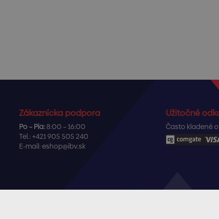
Zákaznícka podpora
Užitočné odk
Po – Pia:
8:00 – 16:00
Často kladené o
Tel.:
+421 905 505 240
E-mail:
eshop@ibv.sk