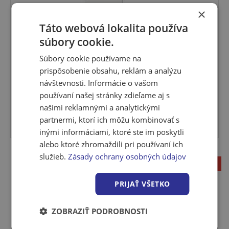
×
Táto webová lokalita používa
SET Dvere Solodoor SNOW 4 60 ľavé +
súbory cookie.
obložková záru...
Súbory cookie používame na
Plné interiérové dvere nadčasového dizajnu. Vysoká
prispôsobenie obsahu, reklám a analýzu
odolno...
návštevnosti. Informácie o vašom
používaní našej stránky zdieľame aj s
Viac variantov
našimi reklamnými a analytickými
Viac variantov
partnermi, ktorí ich môžu kombinovať s
Skladom u dodávateľa
inými informáciami, ktoré ste im poskytli
alebo ktoré zhromaždili pri používaní ich
služieb.
Zásady ochrany osobných údajov
1
PRIJAŤ VŠETKO
ZOBRAZIŤ PODROBNOSTI