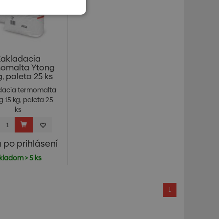
Zakladacia
omalta Ytong
g, paleta 25 ks
dacia termomalta
 15 kg, paleta 25
ks
 po prihlásení
kladom > 5 ks
1