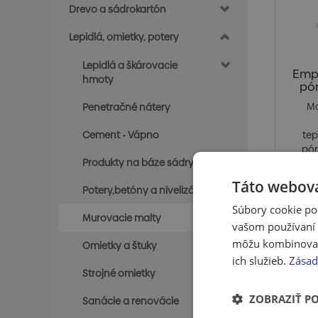
Drevo a sádrokartón
Lepidlá, omietky, potery
Lepidlá a škárovacie
Empo
hmoty
pó
Ma
Penetračné nátery
Cement - Vápno
te
pór
Produkty na báze sádry
Táto webová
Potery,betóny a nivelizácie
Cena
Súbory cookie po
Murovacie malty
S
vašom používaní n
môžu kombinovať s
Omietky a štuky
ich služieb.
Zásad
Strojné omietky
ZOBRAZIŤ P
Sanácie a renovácie