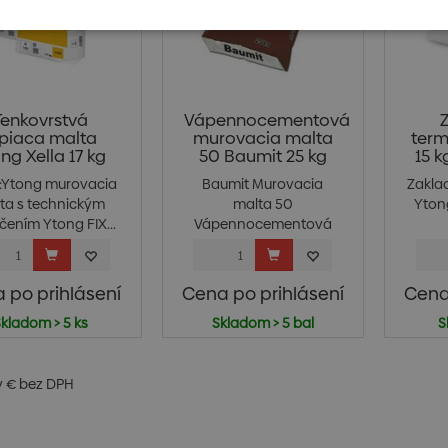
Tenkovrstvá
Vápennocementová
epiaca malta
murovacia malta
term
ng Xella 17 kg
50 Baumit 25 kg
15 k
:Ytong murovacia
Baumit Murovacia
Zakla
ta s technickým
malta 50
Ytong
ením Ytong FIX...
Vápennocementová
malta na murovani...
 po prihlásení
Cena po prihlásení
Cena
kladom > 5 ks
Skladom > 5 bal
S
v € bez DPH