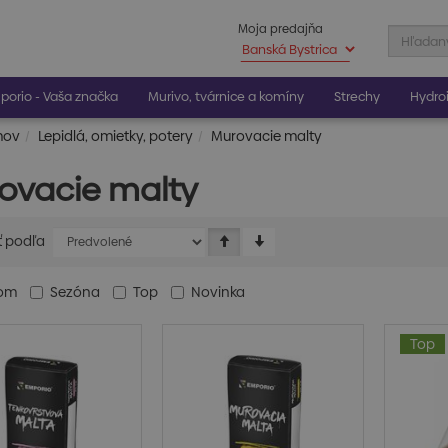
Moja predajňa
porio - Vaša značka
Murivo, tvárnice a komíny
Strechy
Hydroi
mov
Lepidlá, omietky, potery
Murovacie malty
ovacie malty
ť podľa
dom
Sezóna
Top
Novinka
Top