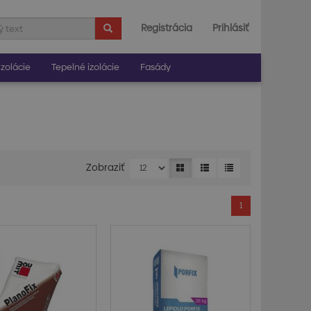
Registrácia
Prihlásiť
zolácie
Tepelné izolácie
Fasády
Zobraziť
1