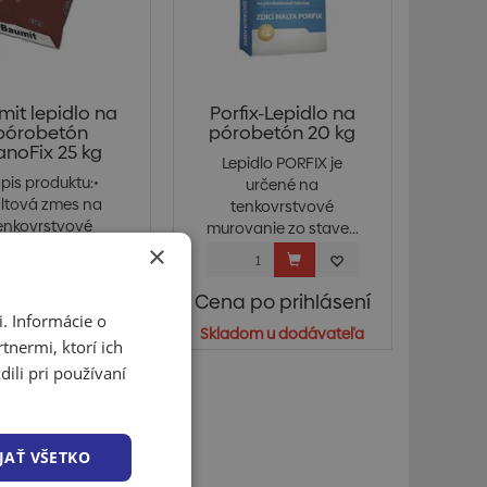
it lepidlo na
Porfix-Lepidlo na
pórobetón
pórobetón 20 kg
anoFix 25 kg
Lepidlo PORFIX je
pis produktu:•
určené na
ltová zmes na
tenkovrstvové
enkovrstvové
murovanie zo stave...
pájanie• Pev...
×
 po prihlásení
Cena po prihlásení
. Informácie o
ladom > 5 bal
Skladom u dodávateľa
tnermi, ktorí ich
ili pri používaní
JAŤ VŠETKO