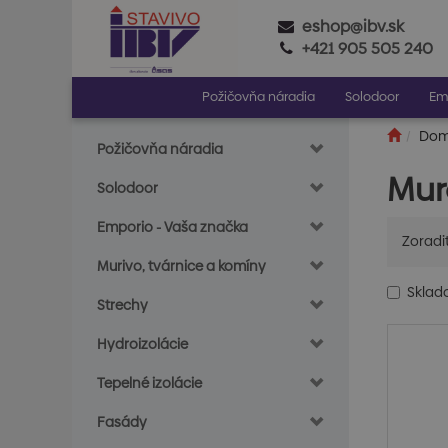
eshop@ibv.sk
+421 905 505 240
Požičovňa náradia
Solodoor
Em
Do
Požičovňa náradia
Mur
Solodoor
Emporio - Vaša značka
Zoradi
Murivo, tvárnice a komíny
Skla
Strechy
Hydroizolácie
Tepelné izolácie
Fasády