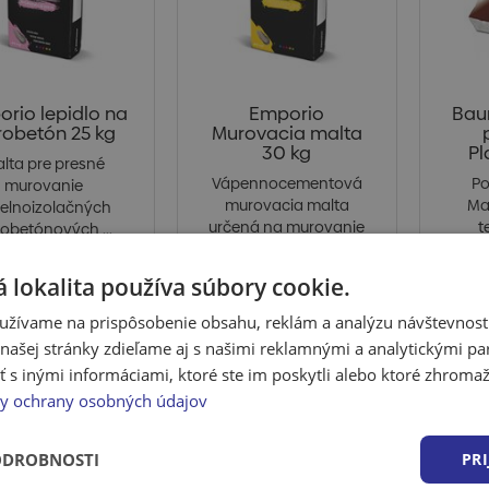
rio lepidlo na
Emporio
Baum
robetón 25 kg
Murovacia malta
30 kg
Pl
lta pre presné
Vápennocementová
Po
murovanie
murovacia malta
Ma
pelnoizolačných
určená na murovanie
t
obetónových ...
obvodov...
s
 lokalita používa súbory cookie.
 po prihlásení
Cena po prihlásení
Cena
užívame na prispôsobenie obsahu, reklám a analýzu návštevnosti
kladom > 5 ks
Skladom > 5 ks
Sk
ašej stránky zdieľame aj s našimi reklamnými a analytickými par
 inými informáciami, ktoré ste im poskytli alebo ktoré zhromažd
y ochrany osobných údajov
ODROBNOSTI
PRI