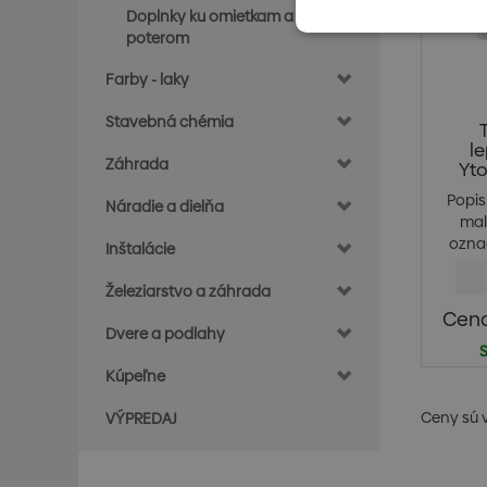
Doplnky ku omietkam a
poterom
Farby - laky
Stavebná chémia
l
Záhrada
Yto
Popis
Náradie a dielňa
mal
označ
Inštalácie
Železiarstvo a záhrada
Cena
Dvere a podlahy
S
Kúpeľne
Ceny sú 
VÝPREDAJ