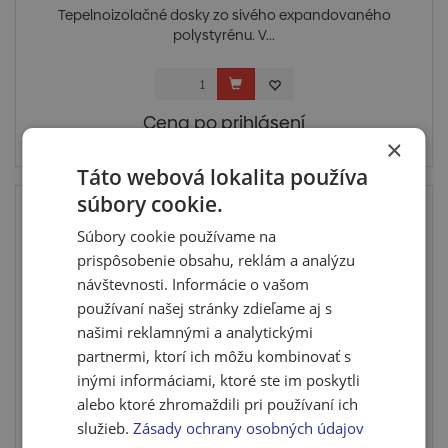
Tepelnoizolačné dosky zo sivého expandovaného
polystyrénu. V...
Cena po prihlásení
×
Skladom u dodávateľa
Táto webová lokalita používa
súbory cookie.
Súbory cookie používame na
prispôsobenie obsahu, reklám a analýzu
návštevnosti. Informácie o vašom
používaní našej stránky zdieľame aj s
našimi reklamnými a analytickými
partnermi, ktorí ich môžu kombinovať s
inými informáciami, ktoré ste im poskytli
alebo ktoré zhromaždili pri používaní ich
Fasádny sivý EPS 70 Neo - 170 mm (1,5 m²)
služieb.
Zásady ochrany osobných údajov
Tepelnoizolačné dosky zo sivého expandovaného