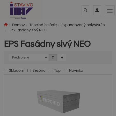
Toggle
Toggle
Tog
search
navigation
nav
Domov
Tepelné izolácie
Expandovaný polystyrén
EPS Fasádny sivý NEO
EPS Fasádny sivý NEO
Skladom
Sezóna
Top
Novinka