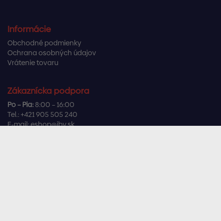
Informácie
Obchodné podmienky
Ochrana osobných údajov
Vrátenie tovaru
Zákaznícka podpora
Po – Pia:
8:00 – 16:00
Tel.:
+421 905 505 240
E-mail:
eshop@ibv.sk
Užitočné odkazy
Často kladené otázky
Sledujte nás
Facebook
Instagram