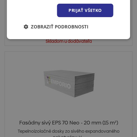
polystyrénu. V...
PRIJAŤ VŠETKO
ZOBRAZIŤ PODROBNOSTI
Cena po prihlásení
Skladom u dodávateľa
Fasádny sivý EPS 70 Neo - 20 mm (15 m²)
Tepelnoizolačné dosky zo sivého expandovaného