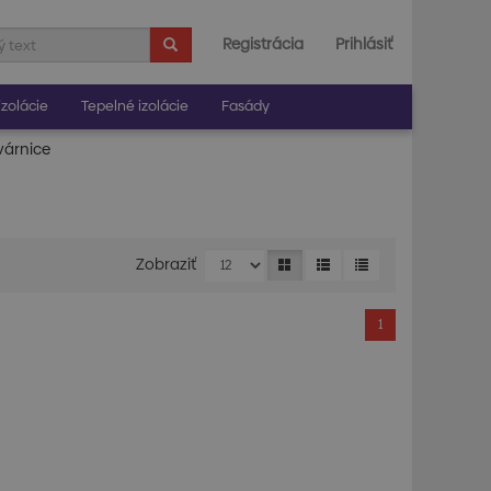
Registrácia
Prihlásiť
zolácie
Tepelné izolácie
Fasády
várnice
Zobraziť
1