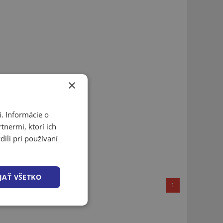
×
. Informácie o
tnermi, ktorí ich
ili pri používaní
JAŤ VŠETKO
1