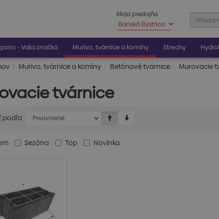
Moja predajňa
porio - Vaša značka
Murivo, tvárnice a komíny
Strechy
Hydroi
mov
Murivo, tvárnice a komíny
Betónové tvárnice
Murovacie t
ovacie tvárnice
ť podľa
dom
Sezóna
Top
Novinka