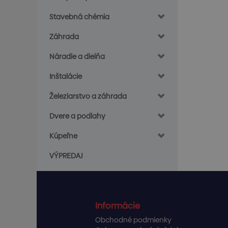
Stavebná chémia
Záhrada
Náradie a dielňa
Inštalácie
Železiarstvo a záhrada
Dvere a podlahy
Kúpeľne
VÝPREDAJ
Informácie
Obchodné podmienky