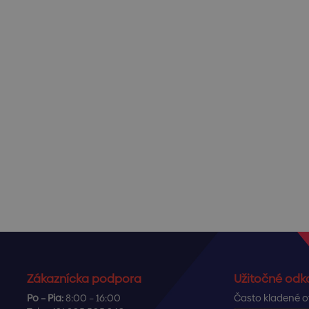
Zákaznícka podpora
Užitočné odk
Po – Pia:
8:00 – 16:00
Často kladené o