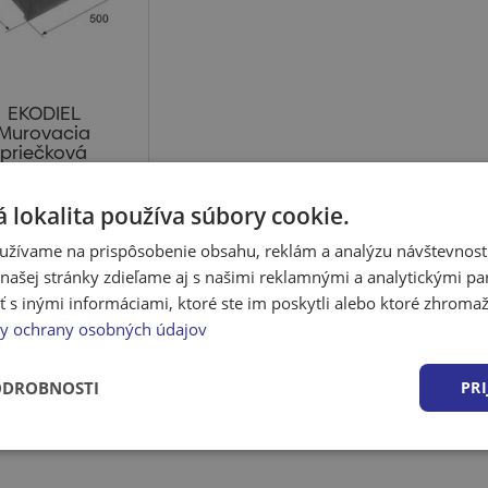
EKODIEL
Murovacia
priečková
rnica 50x20x15
cm
 lokalita používa súbory cookie.
OPIS TVAROVKY
ónové priečkové
užívame na prispôsobenie obsahu, reklám a analýzu návštevnosti
rnice z prostého
ašej stránky zdieľame aj s našimi reklamnými a analytickými par
betón...
 po prihlásení
 inými informáciami, ktoré ste im poskytli alebo ktoré zhromažd
y ochrany osobných údajov
dom u dodávateľa
ODROBNOSTI
PRI
v € bez DPH