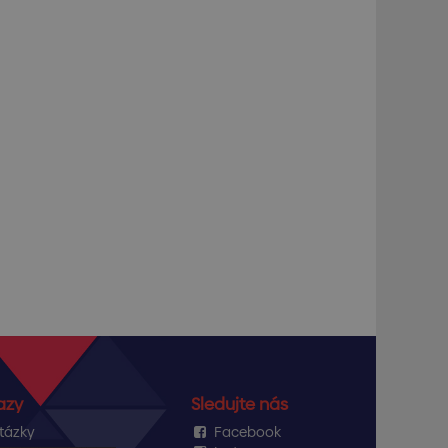
azy
Sledujte nás
tázky
Facebook