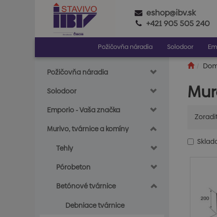
eshop@ibv.sk
+421 905 505 240
Požičovňa náradia
Solodoor
Em
Do
Požičovňa náradia
Mur
Solodoor
Emporio - Vaša značka
Zoradi
Murivo, tvárnice a komíny
Skla
Tehly
Pórobeton
Betónové tvárnice
Debniace tvárnice