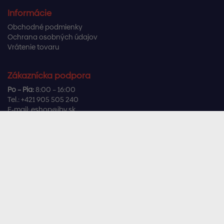
Informácie
Obchodné podmienky
Ochrana osobných údajov
Vrátenie tovaru
Zákaznícka podpora
Po – Pia:
8:00 – 16:00
Tel.:
+421 905 505 240
E-mail:
eshop@ibv.sk
Užitočné odkazy
Často kladené otázky
Sledujte nás
Facebook
Instagram