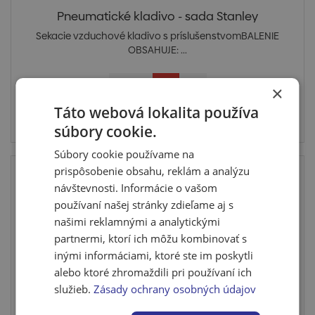
Pneumatické kladivo - sada Stanley
Sekacie vzduchové kladivo s príslušenstvomBALENIE
OBSAHUJE: ...
×
Táto webová lokalita používa
Cena po prihlásení
súbory cookie.
Skladom < 4 ks
Súbory cookie používame na
Top
prispôsobenie obsahu, reklám a analýzu
návštevnosti. Informácie o vašom
používaní našej stránky zdieľame aj s
našimi reklamnými a analytickými
partnermi, ktorí ich môžu kombinovať s
inými informáciami, ktoré ste im poskytli
alebo ktoré zhromaždili pri používaní ich
služieb.
Zásady ochrany osobných údajov