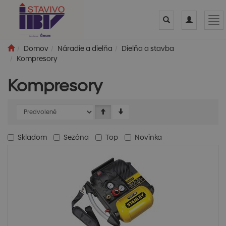
Toggle
Toggle
Tog
search
navigation
nav
Domov
Náradie a dielňa
Dielňa a stavba
Kompresory
Kompresory
Skladom
Sezóna
Top
Novinka