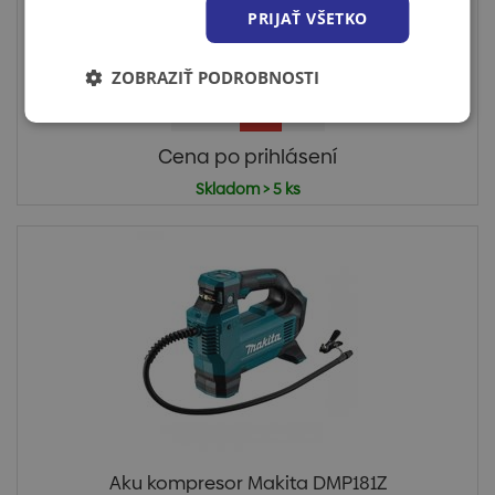
AKU kompresor Makita DMP180Z
PRIJAŤ VŠETKO
AKU Makita Kompresor 18V Ľahké a kompaktné
zariadenie na naf...
ZOBRAZIŤ PODROBNOSTI
Cena po prihlásení
Skladom > 5 ks
Aku kompresor Makita DMP181Z