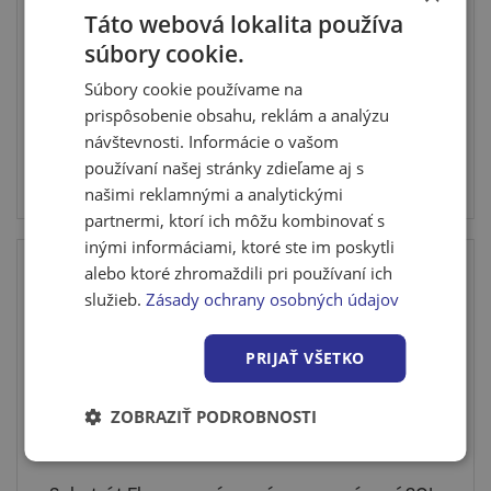
Táto webová lokalita používa
Rašelina Florcom 75L, paleta 39 ks
súbory cookie.
Špeciálny substrát určený pre výsevy kvetín, zeleniny,
ihli...
Súbory cookie používame na
prispôsobenie obsahu, reklám a analýzu
návštevnosti. Informácie o vašom
používaní našej stránky zdieľame aj s
Cena po prihlásení
našimi reklamnými a analytickými
Skladom posledné 2 ks
partnermi, ktorí ich môžu kombinovať s
inými informáciami, ktoré ste im poskytli
Top
alebo ktoré zhromaždili pri používaní ich
služieb.
Zásady ochrany osobných údajov
PRIJAŤ VŠETKO
ZOBRAZIŤ PODROBNOSTI