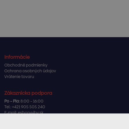
Informácie
Obchodné podmienky
Ochrana osobných údajov
Vrátenie tovaru
Zákaznícka podpora
Po – Pia:
8:00 – 16:00
Tel.:
+421 905 505 240
E-mail:
eshop@ibv.sk
Užitočné odkazy