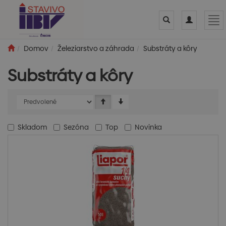
Toggle
Toggle
Tog
search
navigation
nav
Domov
Železiarstvo a záhrada
Substráty a kôry
Substráty a kôry
Skladom
Sezóna
Top
Novinka