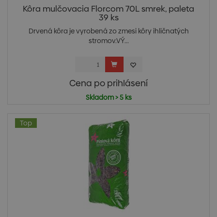
Kôra mulčovacia Florcom 70L smrek, paleta
39 ks
Drvená kôra je vyrobená zo zmesi kôry ihličnatých
stromov.VÝ...
Cena po prihlásení
Skladom > 5 ks
Top