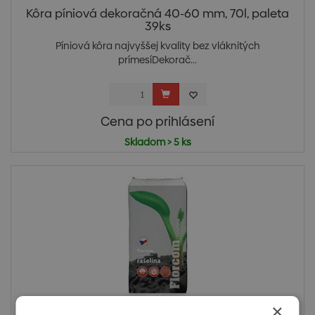
Kôra píniová dekoračná 40-60 mm, 70l, paleta
39ks
Píniová kôra najvyššej kvality bez vláknitých
prímesíDekorač...
Cena po prihlásení
Skladom > 5 ks
×