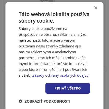
×
Táto webová lokalita používa
Oceľová zárubňa CgAS 125 / 700 P pre
súbory cookie.
sadrokartón
Súbory cookie používame na
Oceľová zárubňa hranatá pre zabudovanie
prispôsobenie obsahu, reklám a analýzu
(pristrutkovanie) do...
návštevnosti. Informácie o vašom
používaní našej stránky zdieľame aj s
našimi reklamnými a analytickými
Cena po prihlásení
partnermi, ktorí ich môžu kombinovať s
Skladom posledných 5 ks
inými informáciami, ktoré ste im poskytli
alebo ktoré zhromaždili pri používaní ich
služieb.
Zásady ochrany osobných údajov
PRIJAŤ VŠETKO
ZOBRAZIŤ PODROBNOSTI