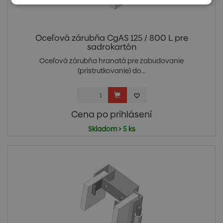
Oceľová zárubňa CgAS 125 / 800 L pre
sadrokartón
Oceľová zárubňa hranatá pre zabudovanie
(pristrutkovanie) do...
Cena po prihlásení
Skladom > 5 ks