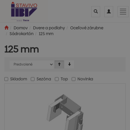
Toggle
Toggle
Tog
search
navigation
nav
Domov
Dvere a podlahy
Oceľové zárubne
Sádrokartón
125 mm
125 mm
Skladom
Sezóna
Top
Novinka