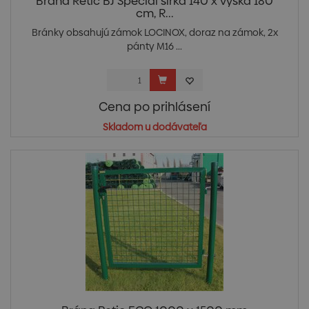
Brána Retic BJ Špecial šírka 140 x výška 180
cm, R...
Bránky obsahujú zámok LOCINOX, doraz na zámok, 2x
pánty M16 ...
Cena po prihlásení
Skladom u dodávateľa