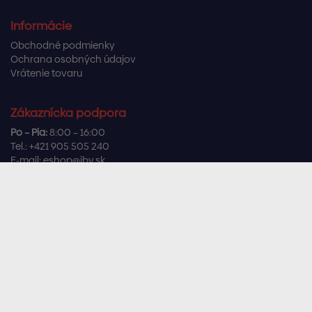
Informácie
Obchodné podmienky
Ochrana osobných údajov
Vrátenie tovaru
Zákaznícka podpora
Po – Pia:
8:00 – 16:00
Tel.:
+421 905 505 240
E-mail:
eshop@ibv.sk
Užitočné odkazy
Často kladené otázky
Sledujte nás
Facebook
Instagram