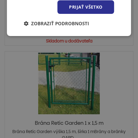
zabudovaným zámkom, o...
PRIJAŤ VŠETKO
ZOBRAZIŤ PODROBNOSTI
Cena po prihlásení
Skladom u dodávateľa
Brána Retic Garden 1 x 1,5 m
Brána Retic Garden výška 1,5 m, šírka 1 mBrány a bránky
GARD...