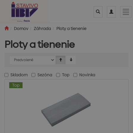
Toggle
Toggle
Tog
search
navigation
nav
Domov
Záhrada
Ploty a tienenie
Ploty a tienenie
Skladom
Sezóna
Top
Novinka
Top