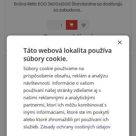
Brána Retic ECO 3600x1500 Štandardne sa dodávajú
so zabudova...
Cena po prihlásení
×
Skladom u dodávateľa
Táto webová lokalita používa
súbory cookie.
Súbory cookie používame na
prispôsobenie obsahu, reklám a analýzu
návštevnosti. Informácie o vašom
používaní našej stránky zdieľame aj s
našimi reklamnými a analytickými
partnermi, ktorí ich môžu kombinovať s
inými informáciami, ktoré ste im poskytli
alebo ktoré zhromaždili pri používaní ich
Brána Retic ECO dvojkrídlová 1,8 x 3,6 m
služieb.
Zásady ochrany osobných údajov
Brány BD ECO sa štandardne dodávajú so