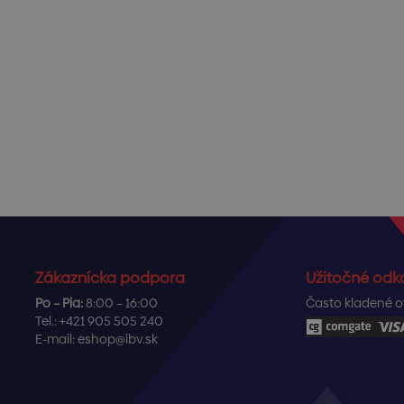
Zákaznícka podpora
Užitočné odk
Po – Pia:
8:00 – 16:00
Často kladené o
Tel.:
+421 905 505 240
E-mail:
eshop@ibv.sk