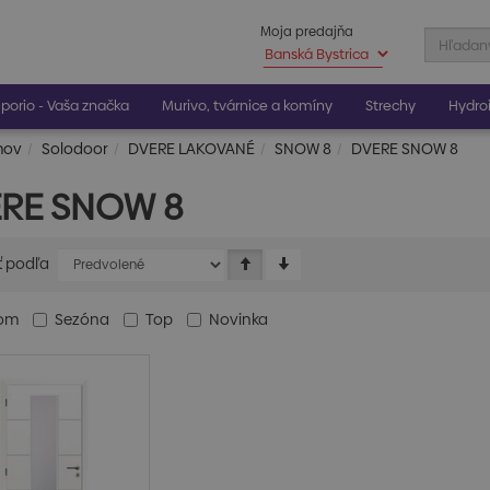
Moja predajňa
porio - Vaša značka
Murivo, tvárnice a komíny
Strechy
Hydroi
mov
Solodoor
DVERE LAKOVANÉ
SNOW 8
DVERE SNOW 8
RE SNOW 8
ť podľa
dom
Sezóna
Top
Novinka