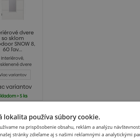
eriérové dvere
so sklom
odoor SNOW 8,
60 ľav...
Interiérové,
esklenené dvere
OW 8 Výplň sklo
Viac variantov
Satinato ( ...
ac variantov
kladom > 5 ks
v € bez DPH
 lokalita používa súbory cookie.
užívame na prispôsobenie obsahu, reklám a analýzu návštevnosti
ašej stránky zdieľame aj s našimi reklamnými a analytickými par