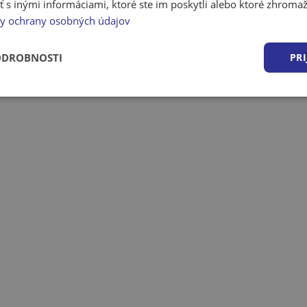
 inými informáciami, ktoré ste im poskytli alebo ktoré zhromažd
y ochrany osobných údajov
ODROBNOSTI
PRI