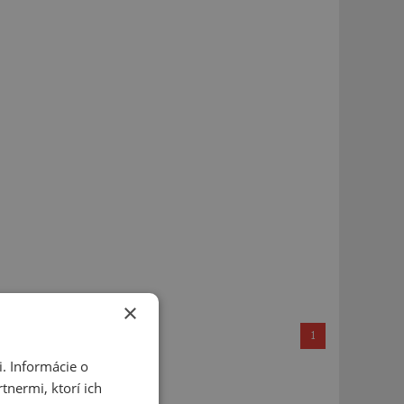
×
1
. Informácie o
tnermi, ktorí ich