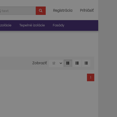
Registrácia
Prihlásiť
zolácie
Tepelné izolácie
Fasády
Zobraziť
1