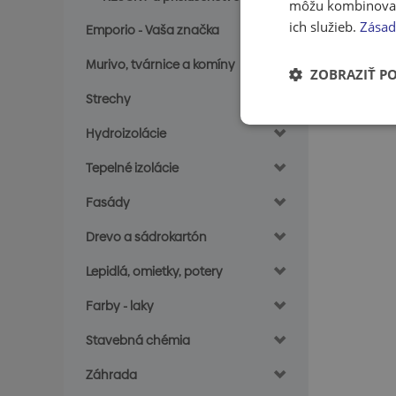
môžu kombinovať s
ich služieb.
Zásad
Emporio - Vaša značka
Murivo, tvárnice a komíny
ZOBRAZIŤ P
Strechy
Hydroizolácie
Tepelné izolácie
Fasády
Drevo a sádrokartón
Lepidlá, omietky, potery
Farby - laky
Stavebná chémia
Záhrada