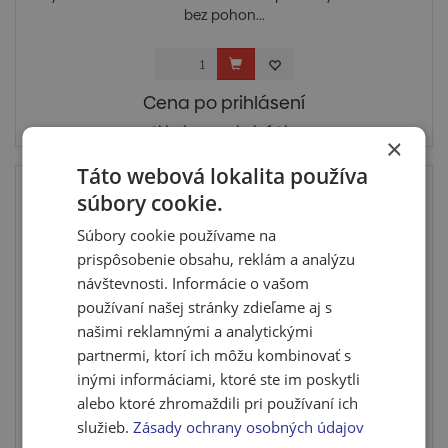
bez pohon...
Cena po prihlásení
Skladom posledný 1 ks
×
Táto webová lokalita používa
súbory cookie.
Súbory cookie používame na
prispôsobenie obsahu, reklám a analýzu
návštevnosti. Informácie o vašom
používaní našej stránky zdieľame aj s
našimi reklamnými a analytickými
partnermi, ktorí ich môžu kombinovať s
inými informáciami, ktoré ste im poskytli
Aku kosačka Al-ko 34.8 Li (2 batérie + dvojitá
alebo ktoré zhromaždili pri používaní ich
nab...
služieb.
Zásady ochrany osobných údajov
Aku kosačka vzhľadom na svoju nízku hmotnosť vďaka