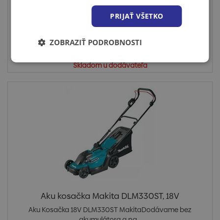
plastovém...
PRIJAŤ VŠETKO
ZOBRAZIŤ PODROBNOSTI
Cena po prihlásení
Skladom u dodávateľa
Aku kosačka Makita DLM330ST, 18V
Aku Kosačka 18V DLM330ST MakitaDodávame bez
akumulátora a na...