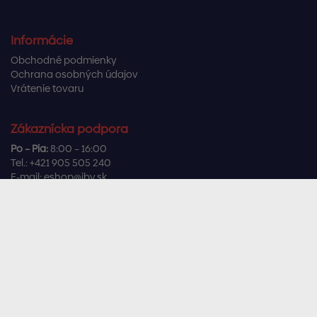
Informácie
Obchodné podmienky
Ochrana osobných údajov
Vrátenie tovaru
Zákaznícka podpora
Po – Pia:
8:00 – 16:00
Tel.:
+421 905 505 240
E-mail:
eshop@ibv.sk
Užitočné odkazy
Často kladené otázky
Sledujte nás
Facebook
Instagram