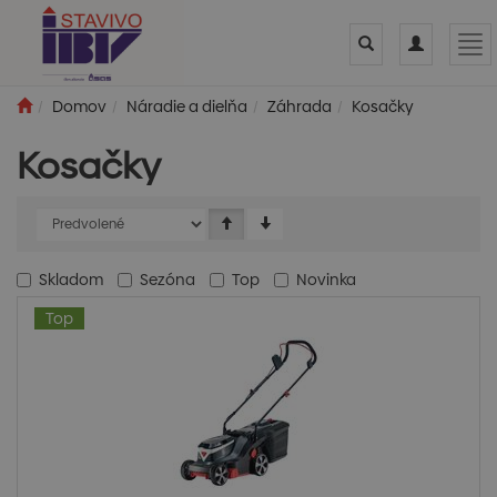
Toggle
Toggle
Tog
search
navigation
nav
Domov
Náradie a dielňa
Záhrada
Kosačky
Kosačky
Skladom
Sezóna
Top
Novinka
Top